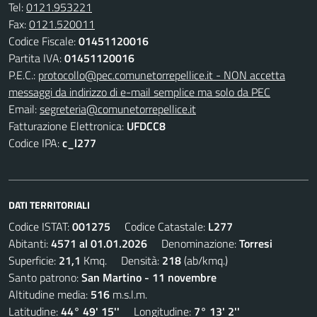
Tel:
0121.953221
Fax:
0121.520011
Codice Fiscale:
01451120016
Partita IVA:
01451120016
P.E.C.:
protocollo@pec.comunetorrepellice.it - NON accetta
messaggi da indirizzo di e-mail semplice ma solo da PEC
Email:
segreteria@comunetorrepellice.it
Fatturazione Elettronica:
UFDCC8
Codice IPA:
c_l277
DATI TERRITORIALI
Codice ISTAT:
001275
Codice Catastale:
L277
Abitanti:
4571 al 01.01.2026
Denominazione:
Torresi
Superficie:
21,1
Kmq. Densità:
218
(ab/kmq.)
Santo patrono:
San Martino - 11 novembre
Altitudine media:
516
m.s.l.m.
Latitudine:
44° 49' 15''
Longitudine:
7° 13' 2''