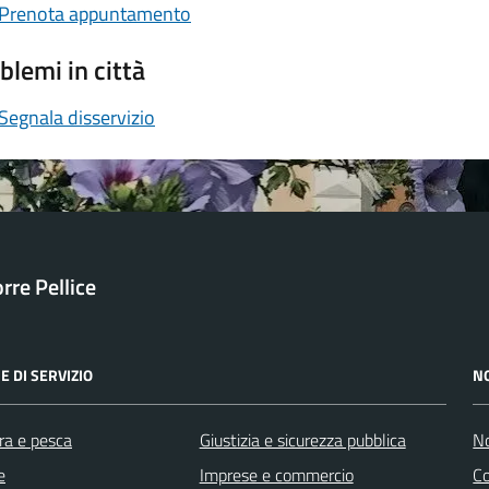
Prenota appuntamento
blemi in città
Segnala disservizio
orre Pellice
E DI SERVIZIO
N
ra e pesca
Giustizia e sicurezza pubblica
No
e
Imprese e commercio
C