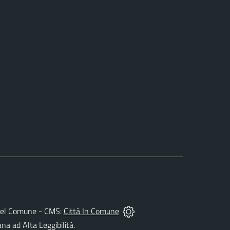
tà del Comune - CMS:
Città In Comune
ana ad Alta Leggibilità.