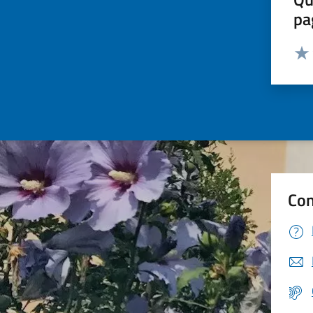
pa
Valut
Valu
Con