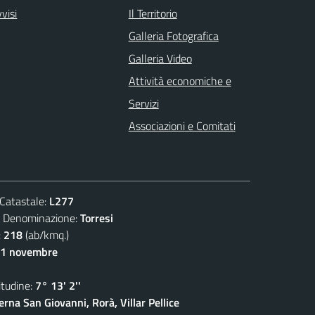
visi
Il Territorio
Galleria Fotografica
Galleria Video
Attività economiche e
Servizi
Associazioni e Comitati
atastale:
L277
enominazione:
Torresi
:
218
(ab/kmq.)
11 novembre
udine:
7° 13' 2''
rna San Giovanni, Rorà, Villar Pellice