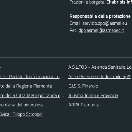
Frazioni e borgate:
Chabriols Inf
Responsabile della protezione d
Email:
servizio.dpo@asmel.eu
Pec:
dpo.asmel@asmepec.it
I
o
A.S.L.TO3 - Azienda Sanitaria Lo
ice - Portale di informazione turstica
Acea Pinerolese Industraile SpA
 sito della Regione Piemonte
C.I.S.S. Pinerolo
 sito della Città Metropolitanda di Torino
Turismo Torino e Provincia
ontana del pinerolese
ARPA Piemonte
Civica "Filippo Scroppo"