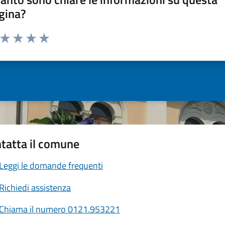
gina?
a da 1 a 5 stelle la pagina
ta 1 stelle su 5
Valuta 2 stelle su 5
Valuta 3 stelle su 5
Valuta 4 stelle su 5
Valuta 5 stelle su 5
tatta il comune
Leggi le domande frequenti
Richiedi assistenza
Chiama il numero 0121.953221