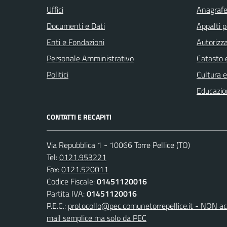
Uffici
Anagrafe 
Documenti e Dati
Appalti p
Enti e Fondazioni
Autorizza
Personale Amministrativo
Catasto e
Politici
Cultura 
Educazio
CONTATTI E RECAPITI
Via Repubblica 1 - 10066 Torre Pellice (TO)
Tel:
0121.953221
Fax:
0121.520011
Codice Fiscale:
01451120016
Partita IVA:
01451120016
P.E.C.:
protocollo@pec.comunetorrepellice.it - NON acc
mail semplice ma solo da PEC