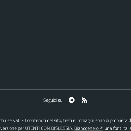
Telegram
RSS
Seguici su
ritti riservati - I contenuti del sito, testi e immagini sono di proprie
lla versione per UTENTI CON DISLESSIA,
Biancoenero ®
, una font itali