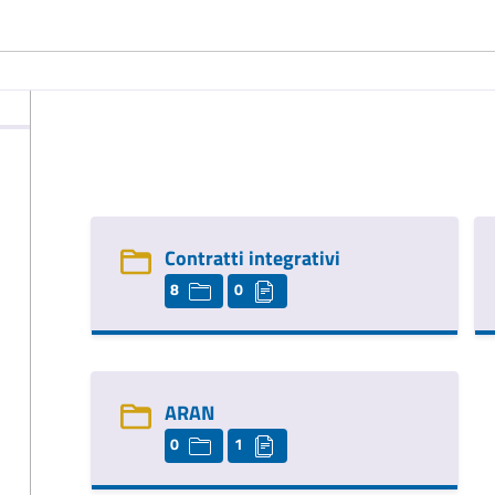
Contratti integrativi
8
0
ARAN
0
1