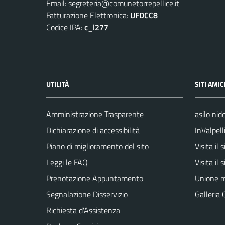
Email:
segreteria@comunetorrepellice.it
Fatturazione Elettronica:
UFDCC8
Codice IPA:
c_l277
UTILITÀ
SITI AMIC
Amministrazione Trasparente
asilo nid
Dichiarazione di accessibilità
InValpell
Piano di miglioramento del sito
Visita il
Leggi le FAQ
Visita il
Prenotazione Appuntamento
Unione m
Segnalazione Disservizio
Galleria 
Richiesta d'Assistenza