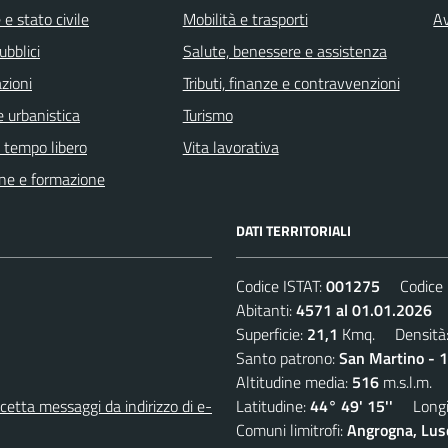
e stato civile
Mobilità e trasporti
Av
ubblici
Salute, benessere e assistenza
zioni
Tributi, finanze e contravvenzioni
 urbanistica
Turismo
e tempo libero
Vita lavorativa
ne e formazione
DATI TERRITORIALI
Codice ISTAT:
001275
Codice C
Abitanti:
4571 al 01.01.2026
D
Superficie:
21,1
Kmq. Densità
Santo patrono:
San Martino - 
Altitudine media:
516
m.s.l.m.
etta messaggi da indirizzo di e-
Latitudine:
44° 49' 15''
Longit
Comuni limitrofi:
Angrogna, Luse