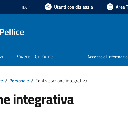
Utenti con dislessia
Aree 
ITA
Lingua attiva:
Pellice
zi
Vivere il Comune
Accesso all'informazi
te
/
Personale
/
Contrattazione integrativa
ne integrativa