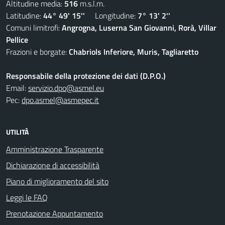
Altitudine media:
516
m.s.l.m.
Latitudine:
44° 49' 15''
Longitudine:
7° 13' 2''
Comuni limitrofi:
Angrogna, Luserna San Giovanni, Rorà, Villar
Pellice
Frazioni e borgate:
Chabriols Inferiore, Muris, Tagliaretto
Responsabile della protezione dei dati (D.P.O.)
Email:
servizio.dpo@asmel.eu
Pec:
dpo.asmel@asmepec.it
UTILITÀ
Amministrazione Trasparente
Dichiarazione di accessibilità
Piano di miglioramento del sito
Leggi le FAQ
Prenotazione Appuntamento