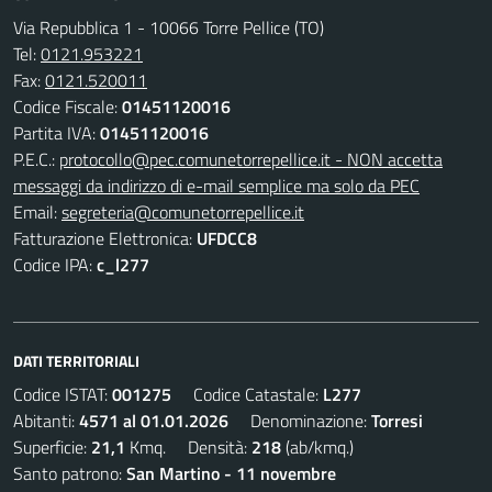
Via Repubblica 1 - 10066 Torre Pellice (TO)
Tel:
0121.953221
Fax:
0121.520011
Codice Fiscale:
01451120016
Partita IVA:
01451120016
P.E.C.:
protocollo@pec.comunetorrepellice.it - NON accetta
messaggi da indirizzo di e-mail semplice ma solo da PEC
Email:
segreteria@comunetorrepellice.it
Fatturazione Elettronica:
UFDCC8
Codice IPA:
c_l277
DATI TERRITORIALI
Codice ISTAT:
001275
Codice Catastale:
L277
Abitanti:
4571 al 01.01.2026
Denominazione:
Torresi
Superficie:
21,1
Kmq. Densità:
218
(ab/kmq.)
Santo patrono:
San Martino - 11 novembre