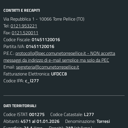
CONTATTI E RECAPITI
Via Repubblica 1 - 10066 Torre Pellice (TO)
Tel:
0121.953221
Fax:
0121.520011
Codice Fiscale:
01451120016
Partita IVA:
01451120016
P.E.C.:
protocollo@pec.comunetorrepellice.it - NON accetta
messaggi da indirizzo di e-mail semplice ma solo da PEC
Email:
segreteria@comunetorrepellice.it
Fatturazione Elettronica:
UFDCC8
Codice IPA:
c_l277
DATI TERRITORIALI
Codice ISTAT:
001275
Codice Catastale:
L277
Abitanti:
4571 al 01.01.2026
Denominazione:
Torresi