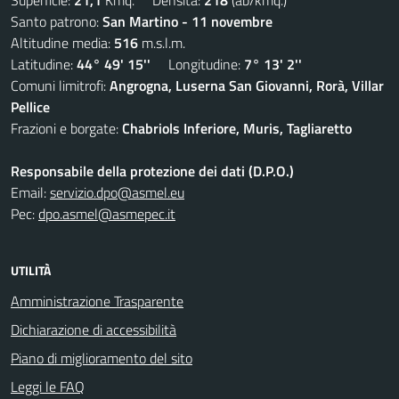
Superficie:
21,1
Kmq. Densità:
218
(ab/kmq.)
Santo patrono:
San Martino - 11 novembre
Altitudine media:
516
m.s.l.m.
Latitudine:
44° 49' 15''
Longitudine:
7° 13' 2''
Comuni limitrofi:
Angrogna, Luserna San Giovanni, Rorà, Villar
Pellice
Frazioni e borgate:
Chabriols Inferiore, Muris, Tagliaretto
Responsabile della protezione dei dati (D.P.O.)
Email:
servizio.dpo@asmel.eu
Pec:
dpo.asmel@asmepec.it
UTILITÀ
Amministrazione Trasparente
Dichiarazione di accessibilità
Piano di miglioramento del sito
Leggi le FAQ