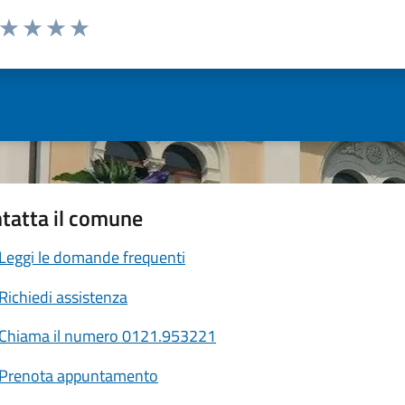
a da 1 a 5 stelle la pagina
ta 1 stelle su 5
Valuta 2 stelle su 5
Valuta 3 stelle su 5
Valuta 4 stelle su 5
Valuta 5 stelle su 5
tatta il comune
Leggi le domande frequenti
Richiedi assistenza
Chiama il numero 0121.953221
Prenota appuntamento