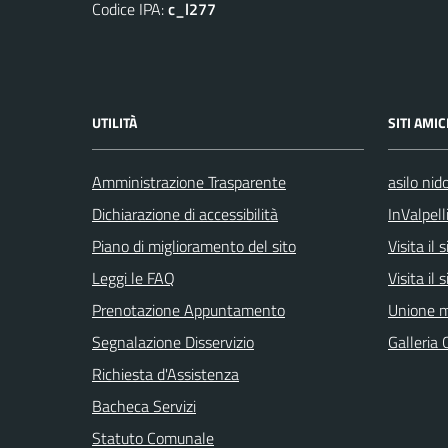
Codice IPA:
c_l277
UTILITÀ
SITI AMIC
Amministrazione Trasparente
asilo nid
Dichiarazione di accessibilità
InValpell
Piano di miglioramento del sito
Visita il
Leggi le FAQ
Visita il
Prenotazione Appuntamento
Unione m
Segnalazione Disservizio
Galleria 
Richiesta d'Assistenza
Bacheca Servizi
Statuto Comunale