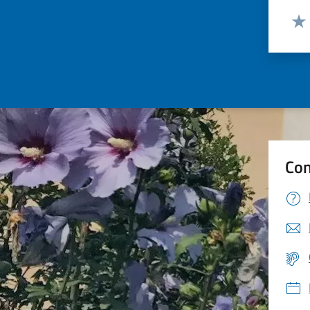
Valut
Valu
Con