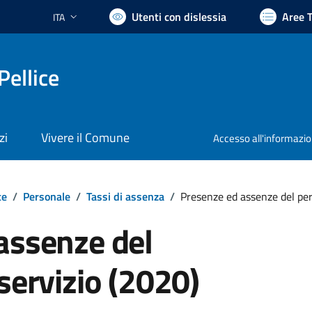
Utenti con dislessia
Aree 
ITA
Lingua attiva:
Pellice
zi
Vivere il Comune
Accesso all'informazi
te
/
Personale
/
Tassi di assenza
/
Presenze ed assenze del per
assenze del
servizio (2020)