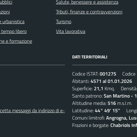
ubblici
Salute, benessere e assistenza
zioni
Tributi, finanze e contravvenzioni
 urbanistica
Turismo
e tempo libero
Vita lavorativa
ne e formazione
DATI TERRITORIALI
Codice ISTAT:
001275
Codice C
Abitanti:
4571 al 01.01.2026
D
Superficie:
21,1
Kmq. Densità
Santo patrono:
San Martino - 
Altitudine media:
516
m.s.l.m.
etta messaggi da indirizzo di e-
Latitudine:
44° 49' 15''
Longit
Comuni limitrofi:
Angrogna, Luse
Frazioni e borgate:
Chabriols Inf