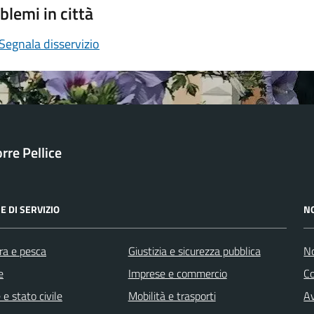
blemi in città
Segnala disservizio
orre Pellice
E DI SERVIZIO
N
ra e pesca
Giustizia e sicurezza pubblica
No
e
Imprese e commercio
C
e stato civile
Mobilità e trasporti
Av