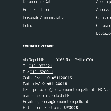
Documenti e Dati
Appalti p
Enti e Fondazioni
Autorizza
Personale Amministrativo
Catasto e
Politici
Cultura 
Educazio
CONTATTI E RECAPITI
Via Repubblica 1 - 10066 Torre Pellice (TO)
Tel:
0121.953221
Fax:
0121.520011
Codice Fiscale:
01451120016
Partita IVA:
01451120016
P.E.C.:
protocollo@pec.comunetorrepellice.it - NON acc
mail semplice ma solo da PEC
Email:
segreteria@comunetorrepellice.it
Fatturazione Elettronica:
UFDCC8