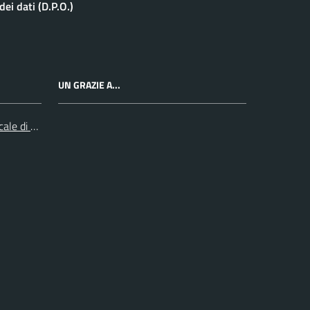
ei dati (D.P.O.)
UN GRAZIE A...
cale di Collegno e Pinerolo