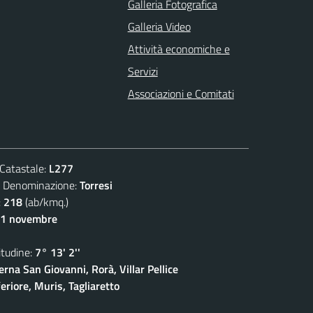
Galleria Fotografica
Galleria Video
Attività economiche e
Servizi
Associazioni e Comitati
atastale:
L277
enominazione:
Torresi
:
218
(ab/kmq.)
11 novembre
udine:
7° 13' 2''
rna San Giovanni, Rorà, Villar Pellice
eriore, Muris, Tagliaretto