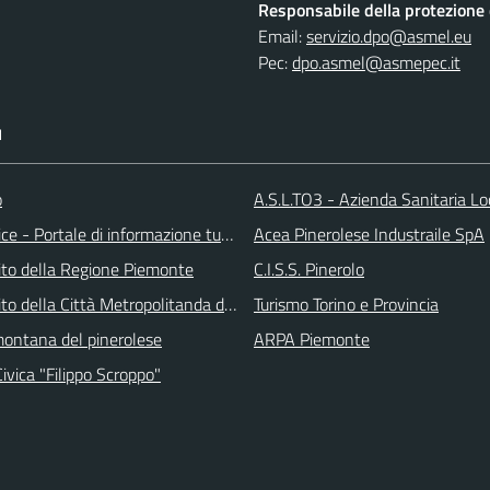
Responsabile della protezione d
Email:
servizio.dpo@asmel.eu
Pec:
dpo.asmel@asmepec.it
I
o
A.S.L.TO3 - Azienda Sanitaria Lo
ice - Portale di informazione turstica
Acea Pinerolese Industraile SpA
 sito della Regione Piemonte
C.I.S.S. Pinerolo
 sito della Città Metropolitanda di Torino
Turismo Torino e Provincia
ontana del pinerolese
ARPA Piemonte
Civica "Filippo Scroppo"