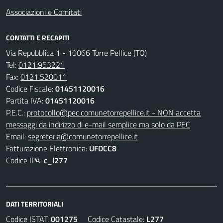
Associazioni e Comitati
CONTATTI E RECAPITI
Via Repubblica 1 - 10066 Torre Pellice (TO)
Tel:
0121.953221
Fax:
0121.520011
Codice Fiscale:
01451120016
Partita IVA:
01451120016
P.E.C.:
protocollo@pec.comunetorrepellice.it - NON accetta
messaggi da indirizzo di e-mail semplice ma solo da PEC
Email:
segreteria@comunetorrepellice.it
Fatturazione Elettronica:
UFDCC8
Codice IPA:
c_l277
DATI TERRITORIALI
Codice ISTAT:
001275
Codice Catastale:
L277