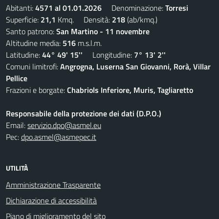
Abitanti:
4571 al 01.01.2026
Denominazione:
Torresi
Superficie:
21,1
Kmq. Densità:
218
(ab/kmq.)
Santo patrono:
San Martino - 11 novembre
Altitudine media:
516
m.s.l.m.
Latitudine:
44° 49' 15''
Longitudine:
7° 13' 2''
Comuni limitrofi:
Angrogna, Luserna San Giovanni, Rorà, Villar
Pellice
Frazioni e borgate:
Chabriols Inferiore, Muris, Tagliaretto
Responsabile della protezione dei dati (D.P.O.)
Email:
servizio.dpo@asmel.eu
Pec:
dpo.asmel@asmepec.it
UTILITÀ
Amministrazione Trasparente
Dichiarazione di accessibilità
Piano di miglioramento del sito