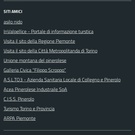
SITI AMICI
asilo nido
InValpellice - Portale di informazione turstica
Visita il sito della Regione Piemonte
Visita il sito della Città Metropolitanda di Torino
Unione montana del pinerolese
Galleria Civica "Filippo Scroppo"
A.S.L.TO3 - Azienda Sanitaria Locale di Collegno e Pinerolo
Acea Pinerolese Industraile SpA
C.I.S.S. Pinerolo
Turismo Torino e Provincia
ARPA Piemonte