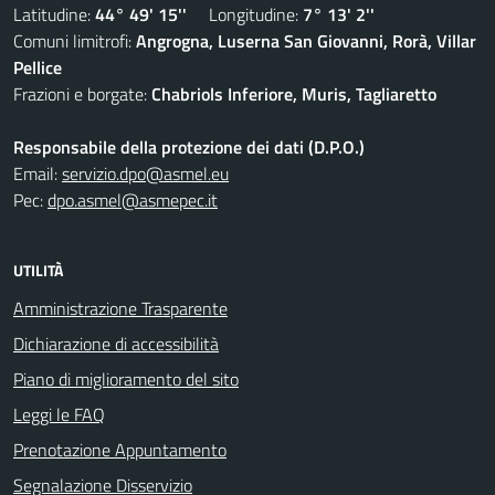
Latitudine:
44° 49' 15''
Longitudine:
7° 13' 2''
Comuni limitrofi:
Angrogna, Luserna San Giovanni, Rorà, Villar
Pellice
Frazioni e borgate:
Chabriols Inferiore, Muris, Tagliaretto
Responsabile della protezione dei dati (D.P.O.)
Email:
servizio.dpo@asmel.eu
Pec:
dpo.asmel@asmepec.it
UTILITÀ
Amministrazione Trasparente
Dichiarazione di accessibilità
Piano di miglioramento del sito
Leggi le FAQ
Prenotazione Appuntamento
Segnalazione Disservizio