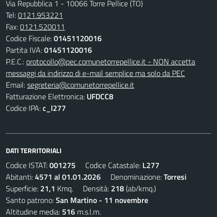
Via Repubblica 1 - 10066 Torre Pellice (TO)
Tel:
0121.953221
Fax:
0121.520011
Codice Fiscale:
01451120016
Partita IVA:
01451120016
P.E.C.:
protocollo@pec.comunetorrepellice.it - NON accetta
messaggi da indirizzo di e-mail semplice ma solo da PEC
Email:
segreteria@comunetorrepellice.it
Fatturazione Elettronica:
UFDCC8
Codice IPA:
c_l277
DATI TERRITORIALI
Codice ISTAT:
001275
Codice Catastale:
L277
Abitanti:
4571 al 01.01.2026
Denominazione:
Torresi
Superficie:
21,1
Kmq. Densità:
218
(ab/kmq.)
Santo patrono:
San Martino - 11 novembre
Altitudine media:
516
m.s.l.m.