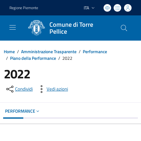
ITA
Regione Piemonte
Lingua attiva:
Comune di Torre
Pellice
Home
/
Amministrazione Trasparente
/
Performance
/
Piano della Performance
/
2022
2022
Condividi
Vedi azioni
PERFORMANCE