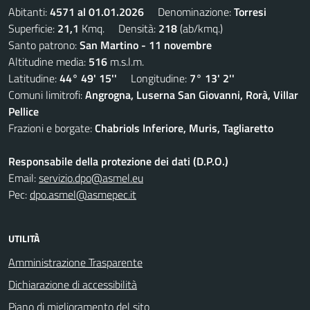
Abitanti:
4571 al 01.01.2026
Denominazione:
Torresi
Superficie:
21,1
Kmq. Densità:
218
(ab/kmq.)
Santo patrono:
San Martino - 11 novembre
Altitudine media:
516
m.s.l.m.
Latitudine:
44° 49' 15''
Longitudine:
7° 13' 2''
Comuni limitrofi:
Angrogna, Luserna San Giovanni, Rorà, Villar
Pellice
Frazioni e borgate:
Chabriols Inferiore, Muris, Tagliaretto
Responsabile della protezione dei dati (D.P.O.)
Email:
servizio.dpo@asmel.eu
Pec:
dpo.asmel@asmepec.it
UTILITÀ
Amministrazione Trasparente
Dichiarazione di accessibilità
Piano di miglioramento del sito