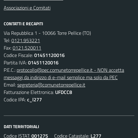
Associazioni e Comitati
CONTATTI E RECAPITI
Via Repubblica 1 - 10066 Torre Pellice (TO)
Tel:
0121.953221
Fax:
0121.520011
Codice Fiscale:
01451120016
Partita IVA:
01451120016
P.E.C.:
protocollo@pec.comunetorrepellice.it - NON accetta
messaggi da indirizzo di e-mail semplice ma solo da PEC
Email:
segreteria@comunetorrepellice.it
Fatturazione Elettronica:
UFDCC8
Codice IPA:
c_l277
DATI TERRITORIALI
Codice ISTAT:
001275
Codice Catastale:
L277