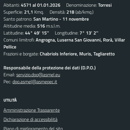
Abitanti:
4571 al 01.01.2026
Denominazione:
Torresi
Superficie:
21,1
Kmq. Densità:
218
(ab/kmq.)
Santo patrono:
San Martino - 11 novembre
Altitudine media:
516
m.s.l.m.
Latitudine:
44° 49' 15''
Longitudine:
7° 13' 2''
Comuni limitrofi:
Angrogna, Luserna San Giovanni, Rorà, Villar
Pellice
Frazioni e borgate:
Chabriols Inferiore, Muris, Tagliaretto
Responsabile della protezione dei dati (D.P.O.)
Email:
servizio.dpo@asmel.eu
Pec:
dpo.asmel@asmepec.it
UTILITÀ
Amministrazione Trasparente
Dichiarazione di accessibilità
Piano di miglioramento del sito