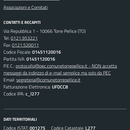
Associazioni e Comitati
CONTATTI E RECAPITI
Via Repubblica 1 - 10066 Torre Pellice (TO)
Tel:
0121.953221
Fax:
0121.520011
Codice Fiscale:
01451120016
Partita IVA:
01451120016
P.E.C.:
protocollo@pec.comunetorrepellice.it - NON accetta
messaggi da indirizzo di e-mail semplice ma solo da PEC
Email:
segreteria@comunetorrepellice.it
Fatturazione Elettronica:
UFDCC8
Codice IPA:
c_l277
DATI TERRITORIALI
Codice ISTAT:
001275
Codice Catastale:
L277