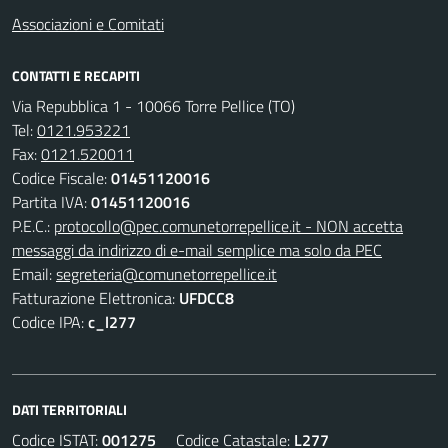
Associazioni e Comitati
CONTATTI E RECAPITI
Via Repubblica 1 - 10066 Torre Pellice (TO)
Tel:
0121.953221
Fax:
0121.520011
Codice Fiscale:
01451120016
Partita IVA:
01451120016
P.E.C.:
protocollo@pec.comunetorrepellice.it - NON accetta
messaggi da indirizzo di e-mail semplice ma solo da PEC
Email:
segreteria@comunetorrepellice.it
Fatturazione Elettronica:
UFDCC8
Codice IPA:
c_l277
DATI TERRITORIALI
Codice ISTAT:
001275
Codice Catastale:
L277