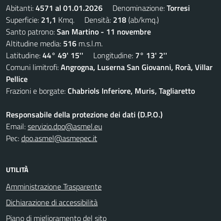
Abitanti:
4571 al 01.01.2026
Denominazione:
Torresi
Superficie:
21,1
Kmq. Densità:
218
(ab/kmq.)
Santo patrono:
San Martino - 11 novembre
Altitudine media:
516
m.s.l.m.
Latitudine:
44° 49' 15''
Longitudine:
7° 13' 2''
Comuni limitrofi:
Angrogna, Luserna San Giovanni, Rorà, Villar
Pellice
Frazioni e borgate:
Chabriols Inferiore, Muris, Tagliaretto
Responsabile della protezione dei dati (D.P.O.)
Email:
servizio.dpo@asmel.eu
Pec:
dpo.asmel@asmepec.it
UTILITÀ
Amministrazione Trasparente
Dichiarazione di accessibilità
Piano di miglioramento del sito