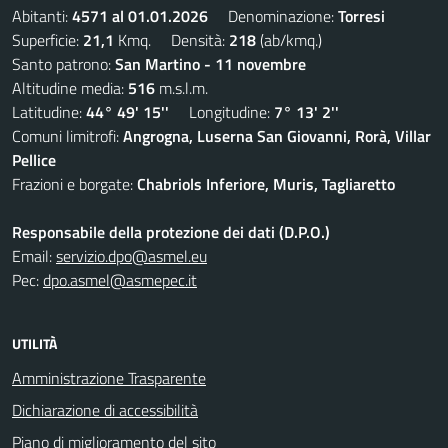
Abitanti:
4571 al 01.01.2026
Denominazione:
Torresi
Superficie:
21,1
Kmq. Densità:
218
(ab/kmq.)
Santo patrono:
San Martino - 11 novembre
Altitudine media:
516
m.s.l.m.
Latitudine:
44° 49' 15''
Longitudine:
7° 13' 2''
Comuni limitrofi:
Angrogna, Luserna San Giovanni, Rorà, Villar
Pellice
Frazioni e borgate:
Chabriols Inferiore, Muris, Tagliaretto
Responsabile della protezione dei dati (D.P.O.)
Email:
servizio.dpo@asmel.eu
Pec:
dpo.asmel@asmepec.it
UTILITÀ
Amministrazione Trasparente
Dichiarazione di accessibilità
Piano di miglioramento del sito