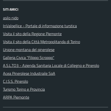
SITI AMICI
asilo nido
InValpellice - Portale di informazione turstica
Visita il sito della Regione Piemonte
Visita il sito della Città Metropolitanda di Torino
Unione montana del pinerolese
Galleria Civica "Filippo Scroppo"
A.S.L.TO3 - Azienda Sanitaria Locale di Collegno e Pinerolo
Acea Pinerolese Industraile SpA
C.I.S.S. Pinerolo
Turismo Torino e Provincia
ARPA Piemonte