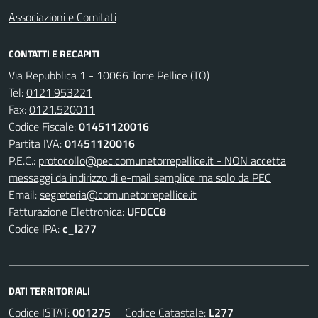
Associazioni e Comitati
CONTATTI E RECAPITI
Via Repubblica 1 - 10066 Torre Pellice (TO)
Tel:
0121.953221
Fax:
0121.520011
Codice Fiscale:
01451120016
Partita IVA:
01451120016
P.E.C.:
protocollo@pec.comunetorrepellice.it - NON accetta
messaggi da indirizzo di e-mail semplice ma solo da PEC
Email:
segreteria@comunetorrepellice.it
Fatturazione Elettronica:
UFDCC8
Codice IPA:
c_l277
DATI TERRITORIALI
Codice ISTAT:
001275
Codice Catastale:
L277