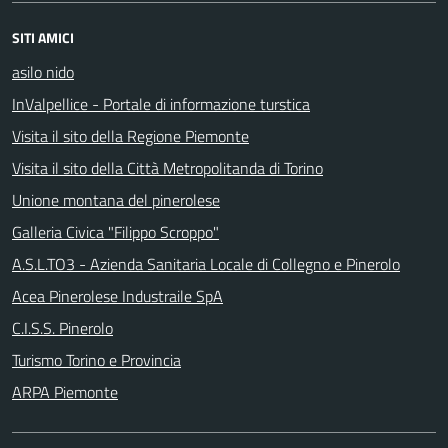
SITI AMICI
asilo nido
InValpellice - Portale di informazione turstica
Visita il sito della Regione Piemonte
Visita il sito della Città Metropolitanda di Torino
Unione montana del pinerolese
Galleria Civica "Filippo Scroppo"
A.S.L.TO3 - Azienda Sanitaria Locale di Collegno e Pinerolo
Acea Pinerolese Industraile SpA
C.I.S.S. Pinerolo
Turismo Torino e Provincia
ARPA Piemonte