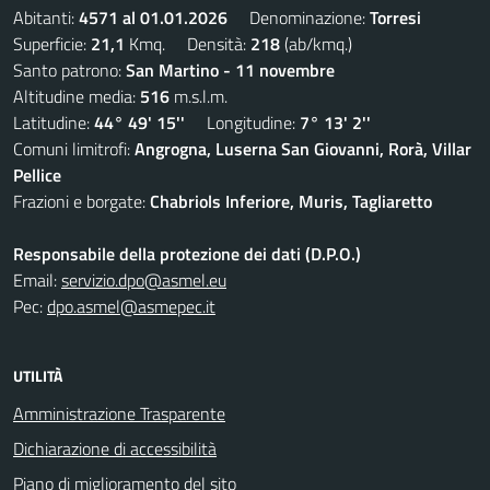
Abitanti:
4571 al 01.01.2026
Denominazione:
Torresi
Superficie:
21,1
Kmq. Densità:
218
(ab/kmq.)
Santo patrono:
San Martino - 11 novembre
Altitudine media:
516
m.s.l.m.
Latitudine:
44° 49' 15''
Longitudine:
7° 13' 2''
Comuni limitrofi:
Angrogna, Luserna San Giovanni, Rorà, Villar
Pellice
Frazioni e borgate:
Chabriols Inferiore, Muris, Tagliaretto
Responsabile della protezione dei dati (D.P.O.)
Email:
servizio.dpo@asmel.eu
Pec:
dpo.asmel@asmepec.it
UTILITÀ
Amministrazione Trasparente
Dichiarazione di accessibilità
Piano di miglioramento del sito