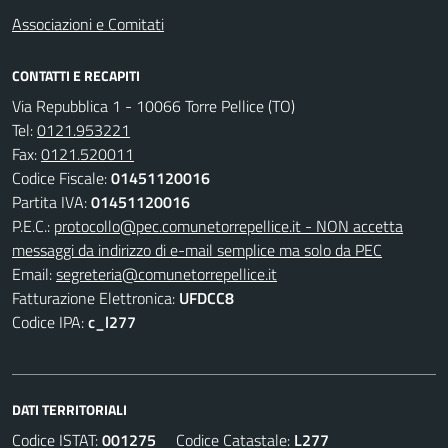
Associazioni e Comitati
CONTATTI E RECAPITI
Via Repubblica 1 - 10066 Torre Pellice (TO)
Tel:
0121.953221
Fax:
0121.520011
Codice Fiscale:
01451120016
Partita IVA:
01451120016
P.E.C.:
protocollo@pec.comunetorrepellice.it - NON accetta
messaggi da indirizzo di e-mail semplice ma solo da PEC
Email:
segreteria@comunetorrepellice.it
Fatturazione Elettronica:
UFDCC8
Codice IPA:
c_l277
DATI TERRITORIALI
Codice ISTAT:
001275
Codice Catastale:
L277