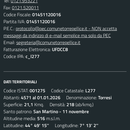
Tel:
0121.953221
Fax:
0121.520011
Codice Fiscale:
01451120016
Partita IVA:
01451120016
P.E.C.:
protocollo@pec.comunetorrepellice.it - NON accetta
messaggi da indirizzo di e-mail semplice ma solo da PEC
Email:
segreteria@comunetorrepellice.it
Fatturazione Elettronica:
UFDCC8
Codice IPA:
c_l277
DATI TERRITORIALI
Codice ISTAT:
001275
Codice Catastale:
L277
Abitanti:
4571 al 01.01.2026
Denominazione:
Torresi
Superficie:
21,1
Kmq. Densità:
218
(ab/kmq.)
Santo patrono:
San Martino - 11 novembre
Altitudine media:
516
m.s.l.m.
Latitudine:
44° 49' 15''
Longitudine:
7° 13' 2''