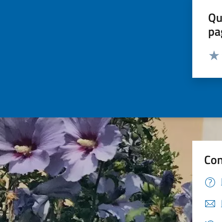
Qu
pa
Valut
Valu
Con