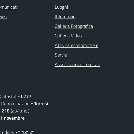
omunicati
Luoghi
visi
Il Territorio
Galleria Fotografica
Galleria Video
Attività economiche e
Servizi
Associazioni e Comitati
atastale:
L277
enominazione:
Torresi
:
218
(ab/kmq.)
11 novembre
udine:
7° 13' 2''