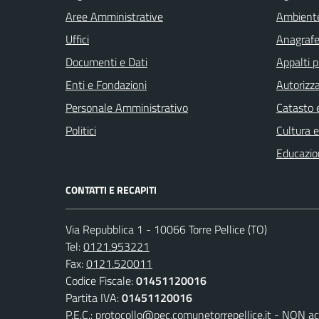
Aree Amministrative
Ambient
Uffici
Anagrafe 
Documenti e Dati
Appalti p
Enti e Fondazioni
Autorizza
Personale Amministrativo
Catasto e
Politici
Cultura 
Educazio
CONTATTI E RECAPITI
Via Repubblica 1 - 10066 Torre Pellice (TO)
Tel:
0121.953221
Fax:
0121.520011
Codice Fiscale:
01451120016
Partita IVA:
01451120016
P.E.C.:
protocollo@pec.comunetorrepellice.it - NON acc