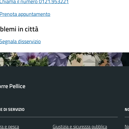
Chiama il numero 0121.953221
Prenota appuntamento
blemi in città
Segnala disservizio
orre Pellice
E DI SERVIZIO
N
ra e pesca
Giustizia e sicurezza pubblica
No