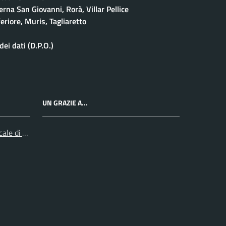
rna San Giovanni, Rorà, Villar Pellice
eriore, Muris, Tagliaretto
ei dati (D.P.O.)
UN GRAZIE A...
cale di Collegno e Pinerolo