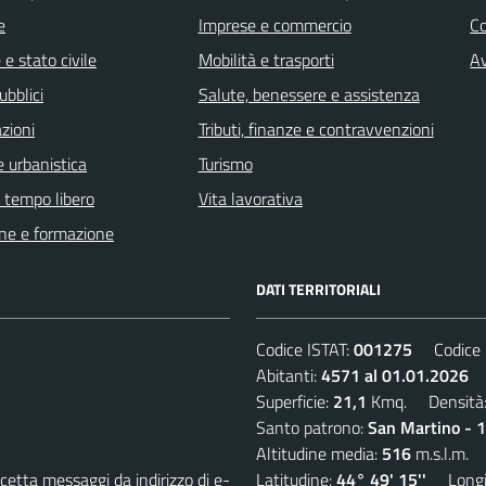
e
Imprese e commercio
C
e stato civile
Mobilità e trasporti
Av
ubblici
Salute, benessere e assistenza
zioni
Tributi, finanze e contravvenzioni
 urbanistica
Turismo
e tempo libero
Vita lavorativa
ne e formazione
DATI TERRITORIALI
Codice ISTAT:
001275
Codice C
Abitanti:
4571 al 01.01.2026
D
Superficie:
21,1
Kmq. Densità
Santo patrono:
San Martino - 
Altitudine media:
516
m.s.l.m.
etta messaggi da indirizzo di e-
Latitudine:
44° 49' 15''
Longit