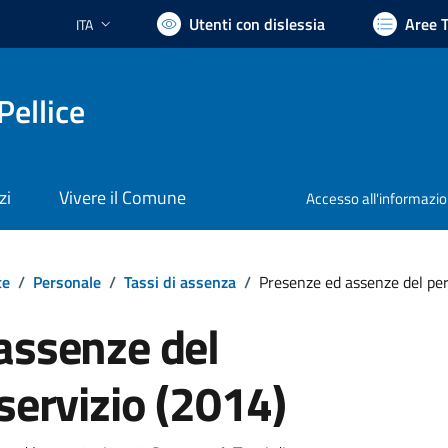
Utenti con dislessia
Aree 
ITA
Lingua attiva:
Pellice
zi
Vivere il Comune
Accesso all'informazi
te
/
Personale
/
Tassi di assenza
/
Presenze ed assenze del per
assenze del
servizio (2014)