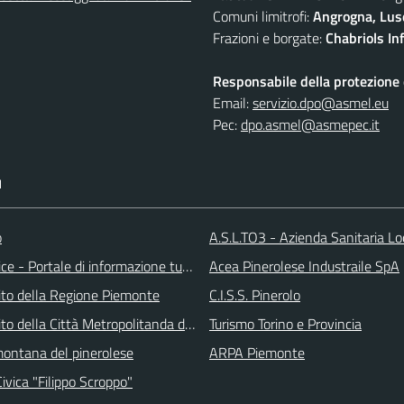
Comuni limitrofi:
Angrogna, Luse
Frazioni e borgate:
Chabriols Inf
Responsabile della protezione d
Email:
servizio.dpo@asmel.eu
Pec:
dpo.asmel@asmepec.it
I
o
A.S.L.TO3 - Azienda Sanitaria Lo
ice - Portale di informazione turstica
Acea Pinerolese Industraile SpA
 sito della Regione Piemonte
C.I.S.S. Pinerolo
 sito della Città Metropolitanda di Torino
Turismo Torino e Provincia
ontana del pinerolese
ARPA Piemonte
Civica "Filippo Scroppo"