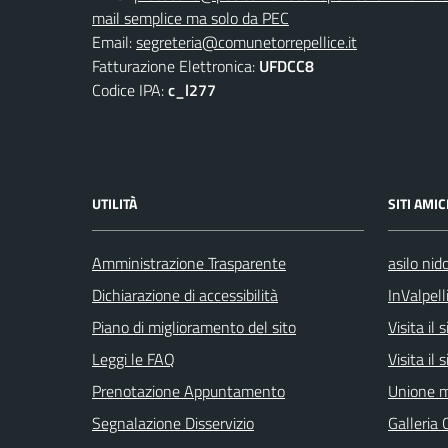
mail semplice ma solo da PEC
Email:
segreteria@comunetorrepellice.it
Fatturazione Elettronica:
UFDCC8
Codice IPA:
c_l277
UTILITÀ
SITI AMIC
Amministrazione Trasparente
asilo nid
Dichiarazione di accessibilità
InValpell
Piano di miglioramento del sito
Visita il
Leggi le FAQ
Visita il
Prenotazione Appuntamento
Unione m
Segnalazione Disservizio
Galleria 