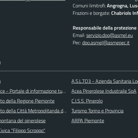
Comuni limitrofi:
Angrogna, Luse
Frazioni e borgate:
Chabriols Inf
Responsabile della protezione d
Email:
servizio.dpo@asmel.eu
Pec:
dpo.asmel@asmepec.it
I
o
A.S.L.TO3 - Azienda Sanitaria Lo
ice - Portale di informazione turstica
Acea Pinerolese Industraile SpA
 sito della Regione Piemonte
C.I.S.S. Pinerolo
 sito della Città Metropolitanda di Torino
Turismo Torino e Provincia
ontana del pinerolese
ARPA Piemonte
Civica "Filippo Scroppo"