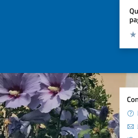
Qu
pa
Valut
Valu
Con