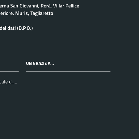
rna San Giovanni, Rorà, Villar Pellice
eriore, Muris, Tagliaretto
ei dati (D.P.O.)
UN GRAZIE A...
cale di Collegno e Pinerolo