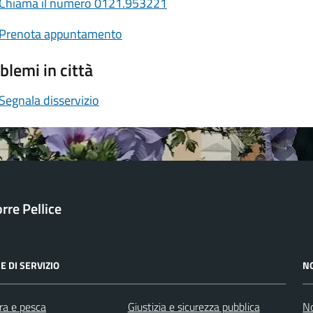
Chiama il numero 0121.953221
Prenota appuntamento
blemi in città
Segnala disservizio
orre Pellice
E DI SERVIZIO
N
ra e pesca
Giustizia e sicurezza pubblica
No