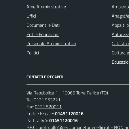
Aree Amministrative
Ambient
Uffici
Anagrafe 
Documenti e Dati
Appalti p
Enti e Fondazioni
Autorizza
Personale Amministrativo
Catasto e
Politici
Cultura 
Educazio
CONTATTI E RECAPITI
Via Repubblica 1 - 10066 Torre Pellice (TO)
Tel:
0121.953221
Fax:
0121.520011
Codice Fiscale:
01451120016
Partita IVA:
01451120016
P.E.C.:
protocollo@pec.comunetorrepellice.it - NON acc