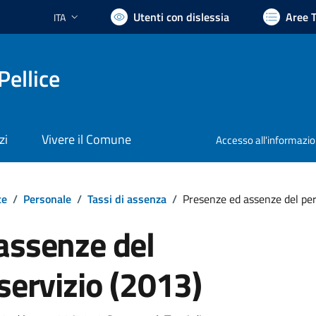
Utenti con dislessia
Aree 
ITA
Lingua attiva:
Pellice
zi
Vivere il Comune
Accesso all'informazi
te
/
Personale
/
Tassi di assenza
/
Presenze ed assenze del per
assenze del
servizio (2013)