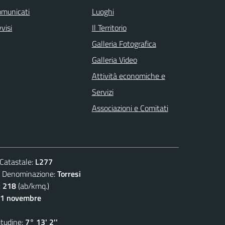
omunicati
Luoghi
visi
Il Territorio
Galleria Fotografica
Galleria Video
Attività economiche e
Servizi
Associazioni e Comitati
atastale:
L277
enominazione:
Torresi
:
218
(ab/kmq.)
11 novembre
udine:
7° 13' 2''