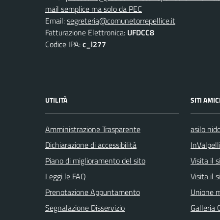
mail semplice ma solo da PEC
Email:
segreteria@comunetorrepellice.it
Fatturazione Elettronica:
UFDCC8
Codice IPA:
c_l277
UTILITÀ
SITI AMIC
Amministrazione Trasparente
asilo nid
Dichiarazione di accessibilità
InValpell
Piano di miglioramento del sito
Visita il
Leggi le FAQ
Visita il
Prenotazione Appuntamento
Unione m
Segnalazione Disservizio
Galleria 