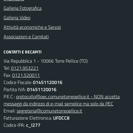
Galleria Fotografica
Galleria Video
Attività economiche e Servizi
Associazioni e Comitati
CONTATTI E RECAPITI
Via Repubblica 1 - 10066 Torre Pellice (TO)
Tel:
0121.953221
Fax:
0121.520011
Codice Fiscale:
01451120016
Partita IVA:
01451120016
P.E.C.:
protocollo@pec.comunetorrepellice.it - NON accetta
messaggi da indirizzo di e-mail semplice ma solo da PEC
Email:
segreteria@comunetorrepellice.it
Fatturazione Elettronica:
UFDCC8
Codice IPA:
c_l277