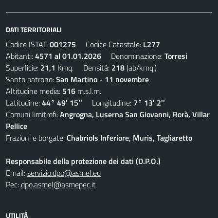
DATI TERRITORIALI
Codice ISTAT:
001275
Codice Catastale:
L277
Abitanti:
4571 al 01.01.2026
Denominazione:
Torresi
Superficie:
21,1
Kmq. Densità:
218
(ab/kmq.)
Santo patrono:
San Martino - 11 novembre
Altitudine media:
516
m.s.l.m.
Latitudine:
44° 49' 15''
Longitudine:
7° 13' 2''
Comuni limitrofi:
Angrogna, Luserna San Giovanni, Rorà, Villar
Pellice
Frazioni e borgate:
Chabriols Inferiore, Muris, Tagliaretto
Responsabile della protezione dei dati (D.P.O.)
Email:
servizio.dpo@asmel.eu
Pec:
dpo.asmel@asmepec.it
UTILITÀ