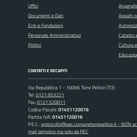
Uffici
Anagrafe 
Documenti e Dati
Appalti p
Enti e Fondazioni
Autorizza
Personale Amministrativo
Catasto e
Politici
Cultura 
Educazio
CONTATTI E RECAPITI
Via Repubblica 1 - 10066 Torre Pellice (TO)
Tel:
0121.953221
Fax:
0121.520011
Codice Fiscale:
01451120016
Partita IVA:
01451120016
P.E.C.:
protocollo@pec.comunetorrepellice.it - NON acc
mail semplice ma solo da PEC