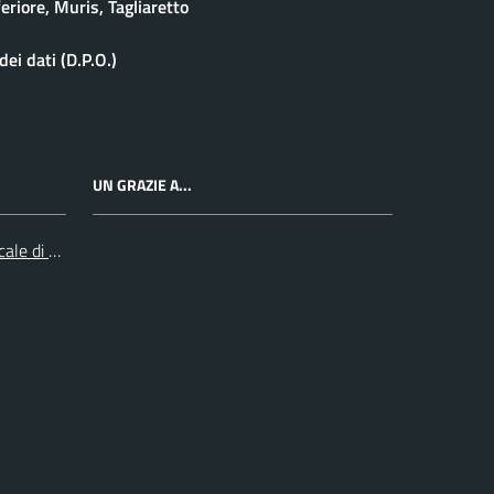
eriore, Muris, Tagliaretto
ei dati (D.P.O.)
UN GRAZIE A...
cale di Collegno e Pinerolo