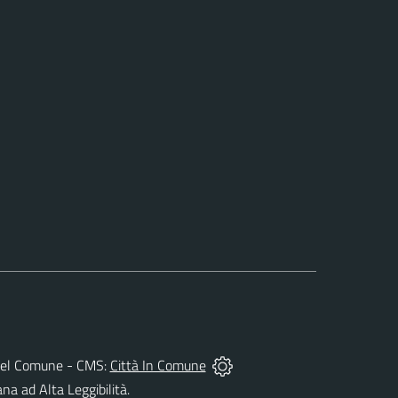
tà del Comune - CMS:
Città In Comune
ana ad Alta Leggibilità.