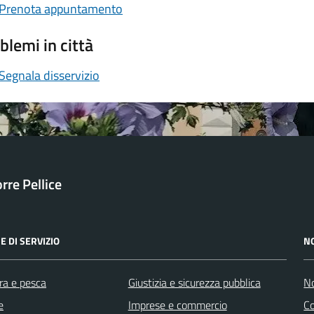
Prenota appuntamento
blemi in città
Segnala disservizio
orre Pellice
E DI SERVIZIO
N
ra e pesca
Giustizia e sicurezza pubblica
No
e
Imprese e commercio
C