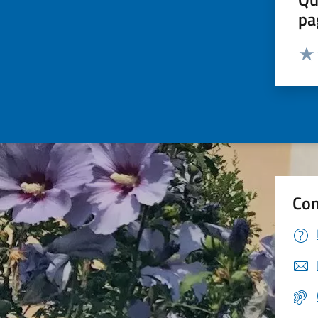
pa
Valut
Valu
Con