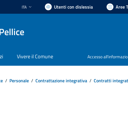
Utenti con dislessia
Aree 
ITA
Lingua attiva:
Pellice
zi
Vivere il Comune
Accesso all'informazi
te
/
Personale
/
Contrattazione integrativa
/
Contratti integrat