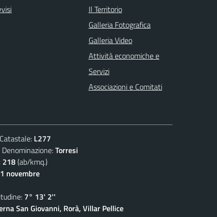
visi
Il Territorio
Galleria Fotografica
Galleria Video
Attività economiche e
Servizi
Associazioni e Comitati
atastale:
L277
enominazione:
Torresi
:
218
(ab/kmq.)
11 novembre
udine:
7° 13' 2''
rna San Giovanni, Rorà, Villar Pellice