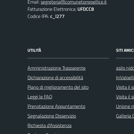
Email:
segreteria@comunetorrepellice.it
Fatturazione Elettronica:
UFDCC8
Codice IPA:
c_l277
UTILITÀ
SITI AMIC
Amministrazione Trasparente
asilo nid
Dichiarazione di accessibilità
InValpell
Piano di miglioramento del sito
Visita il
Leggi le FAQ
Visita il
Prenotazione Appuntamento
Unione m
Segnalazione Disservizio
Galleria 
Richiesta d'Assistenza