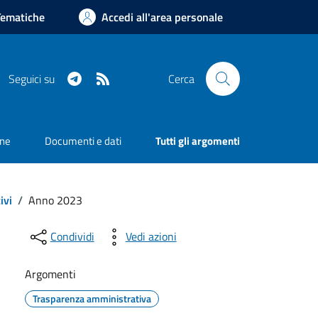
Tematiche
Accedi all'area personale
Telegram
RSS
Seguici su
Cerca
one
Documenti e dati
Tutti gli argomenti
ivi
/
Anno 2023
Condividi
Vedi azioni
Argomenti
Trasparenza amministrativa