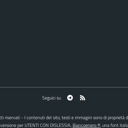
Telegram
RSS
Seguici su
ritti riservati - I contenuti del sito, testi e immagini sono di proprie
lla versione per UTENTI CON DISLESSIA,
Biancoenero ®
, una font itali