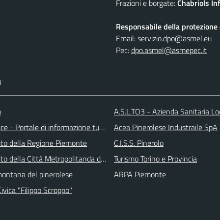
Frazioni e borgate:
Chabriols Inf
Responsabile della protezione d
Email:
servizio.dpo@asmel.eu
Pec:
dpo.asmel@asmepec.it
I
o
A.S.L.TO3 - Azienda Sanitaria Lo
ice - Portale di informazione turstica
Acea Pinerolese Industraile SpA
 sito della Regione Piemonte
C.I.S.S. Pinerolo
 sito della Città Metropolitanda di Torino
Turismo Torino e Provincia
ontana del pinerolese
ARPA Piemonte
Civica "Filippo Scroppo"