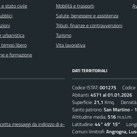
e stato civile
Mobilità e trasporti
Av
ubblici
Salute, benessere e assistenza
zioni
Tributi, finanze e contravvenzioni
 urbanistica
Turismo
e tempo libero
Vita lavorativa
ne e formazione
DATI TERRITORIALI
Codice ISTAT:
001275
Codice C
Abitanti:
4571 al 01.01.2026
D
Superficie:
21,1
Kmq. Densità
Santo patrono:
San Martino - 
Altitudine media:
516
m.s.l.m.
etta messaggi da indirizzo di e-
Latitudine:
44° 49' 15''
Longit
Comuni limitrofi:
Angrogna, Luse