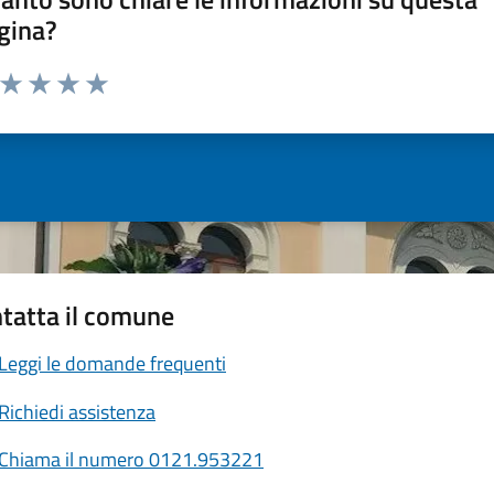
gina?
a da 1 a 5 stelle la pagina
ta 1 stelle su 5
Valuta 2 stelle su 5
Valuta 3 stelle su 5
Valuta 4 stelle su 5
Valuta 5 stelle su 5
tatta il comune
Leggi le domande frequenti
Richiedi assistenza
Chiama il numero 0121.953221