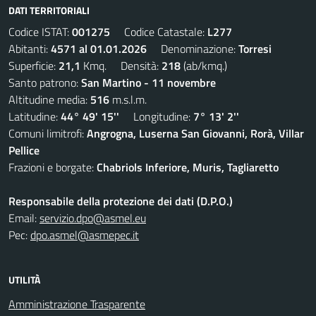
DATI TERRITORIALI
Codice ISTAT:
001275
Codice Catastale:
L277
Abitanti:
4571 al 01.01.2026
Denominazione:
Torresi
Superficie:
21,1
Kmq. Densità:
218
(ab/kmq.)
Santo patrono:
San Martino - 11 novembre
Altitudine media:
516
m.s.l.m.
Latitudine:
44° 49' 15''
Longitudine:
7° 13' 2''
Comuni limitrofi:
Angrogna, Luserna San Giovanni, Rorà, Villar
Pellice
Frazioni e borgate:
Chabriols Inferiore, Muris, Tagliaretto
Responsabile della protezione dei dati (D.P.O.)
Email:
servizio.dpo@asmel.eu
Pec:
dpo.asmel@asmepec.it
UTILITÀ
Amministrazione Trasparente