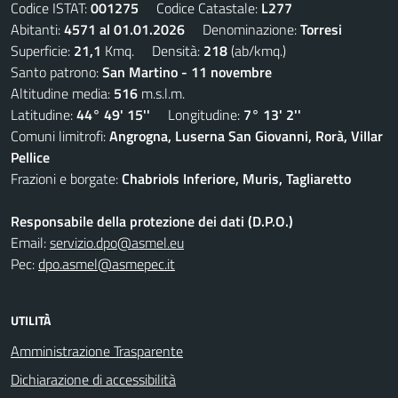
Codice ISTAT:
001275
Codice Catastale:
L277
Abitanti:
4571 al 01.01.2026
Denominazione:
Torresi
Superficie:
21,1
Kmq. Densità:
218
(ab/kmq.)
Santo patrono:
San Martino - 11 novembre
Altitudine media:
516
m.s.l.m.
Latitudine:
44° 49' 15''
Longitudine:
7° 13' 2''
Comuni limitrofi:
Angrogna, Luserna San Giovanni, Rorà, Villar
Pellice
Frazioni e borgate:
Chabriols Inferiore, Muris, Tagliaretto
Responsabile della protezione dei dati (D.P.O.)
Email:
servizio.dpo@asmel.eu
Pec:
dpo.asmel@asmepec.it
UTILITÀ
Amministrazione Trasparente
Dichiarazione di accessibilità