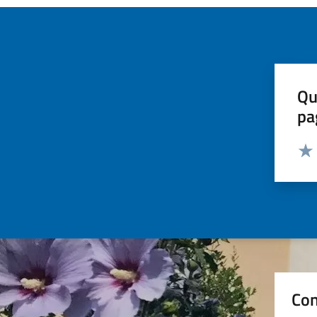
Qu
pa
Valut
Valu
Con