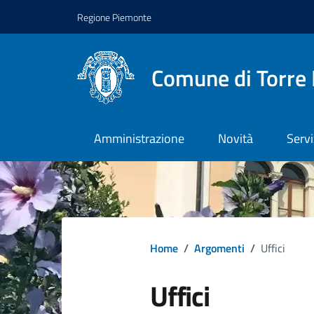
Regione Piemonte
Comune di Torre 
Amministrazione
Novità
Servi
Home
/
Argomenti
/
Uffici
Uffici