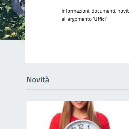
Dettagli arg
Informazioni, documenti, novità
all'argomento '
Uffici
'
Novità