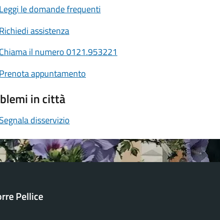
Leggi le domande frequenti
Richiedi assistenza
Chiama il numero 0121.953221
Prenota appuntamento
blemi in città
Segnala disservizio
orre Pellice