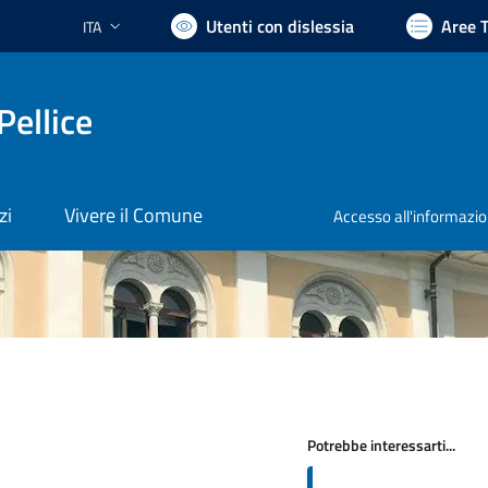
Utenti con dislessia
Aree 
ITA
Lingua attiva:
Pellice
zi
Vivere il Comune
Accesso all'informazi
Potrebbe interessarti...