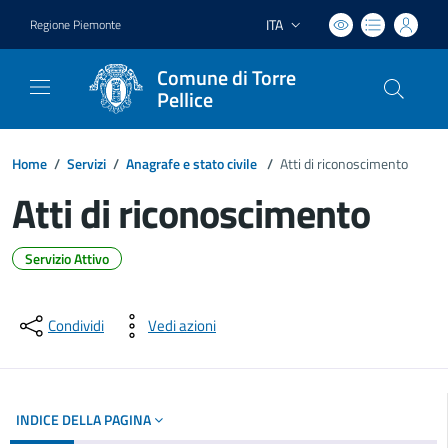
ITA
Regione Piemonte
Lingua attiva:
Comune di Torre
Pellice
Home
/
Servizi
/
Anagrafe e stato civile
/
Atti di riconoscimento
Atti di riconoscimento
Servizio Attivo
Dettagli del documento
Condividi
Vedi azioni
INDICE DELLA PAGINA