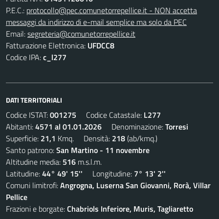
P.E.C.:
protocollo@pec.comunetorrepellice.it - NON accetta
messaggi da indirizzo di e-mail semplice ma solo da PEC
Email:
segreteria@comunetorrepellice.it
Fatturazione Elettronica:
UFDCC8
Codice IPA:
c_l277
DATI TERRITORIALI
Codice ISTAT:
001275
Codice Catastale:
L277
Abitanti:
4571 al 01.01.2026
Denominazione:
Torresi
Superficie:
21,1
Kmq. Densità:
218
(ab/kmq.)
Santo patrono:
San Martino - 11 novembre
Altitudine media:
516
m.s.l.m.
Latitudine:
44° 49' 15''
Longitudine:
7° 13' 2''
Comuni limitrofi:
Angrogna, Luserna San Giovanni, Rorà, Villar
Pellice
Frazioni e borgate:
Chabriols Inferiore, Muris, Tagliaretto