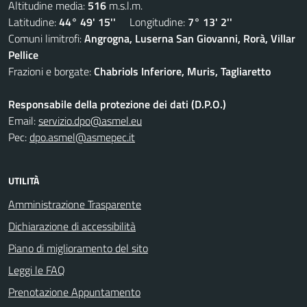
Altitudine media:
516
m.s.l.m.
Latitudine:
44° 49' 15''
Longitudine:
7° 13' 2''
Comuni limitrofi:
Angrogna, Luserna San Giovanni, Rorà, Villar
Pellice
Frazioni e borgate:
Chabriols Inferiore, Muris, Tagliaretto
Responsabile della protezione dei dati (D.P.O.)
Email:
servizio.dpo@asmel.eu
Pec:
dpo.asmel@asmepec.it
UTILITÀ
Amministrazione Trasparente
Dichiarazione di accessibilità
Piano di miglioramento del sito
Leggi le FAQ
Prenotazione Appuntamento