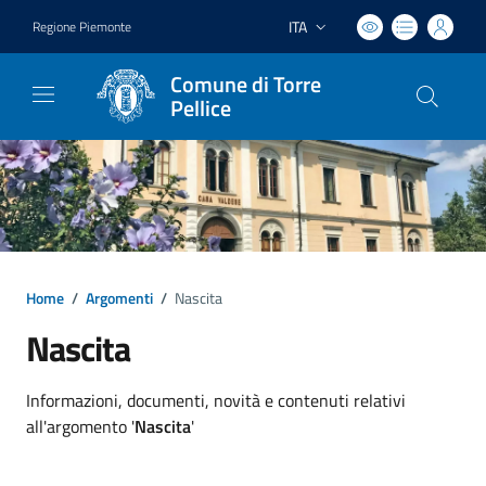
ITA
Regione Piemonte
Lingua attiva:
Comune di Torre
Pellice
Home
/
Argomenti
/
Nascita
Nascita
Dettagli argomento
Informazioni, documenti, novità e contenuti relativi
all'argomento '
Nascita
'