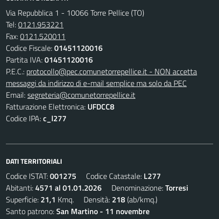
Via Repubblica 1 - 10066 Torre Pellice (TO)
Tel:
0121.953221
Fax:
0121.520011
Codice Fiscale:
01451120016
Partita IVA:
01451120016
P.E.C.:
protocollo@pec.comunetorrepellice.it - NON accetta
messaggi da indirizzo di e-mail semplice ma solo da PEC
Email:
segreteria@comunetorrepellice.it
Fatturazione Elettronica:
UFDCC8
Codice IPA:
c_l277
DATI TERRITORIALI
Codice ISTAT:
001275
Codice Catastale:
L277
Abitanti:
4571 al 01.01.2026
Denominazione:
Torresi
Superficie:
21,1
Kmq. Densità:
218
(ab/kmq.)
Santo patrono:
San Martino - 11 novembre