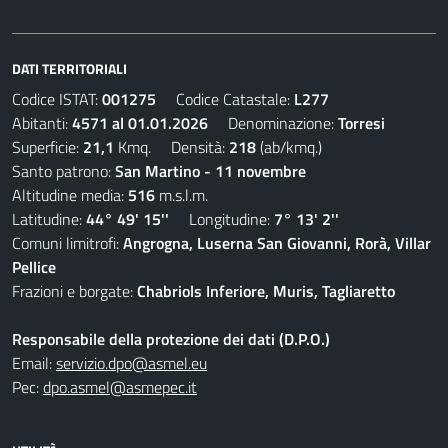
DATI TERRITORIALI
Codice ISTAT:
001275
Codice Catastale:
L277
Abitanti:
4571 al 01.01.2026
Denominazione:
Torresi
Superficie:
21,1
Kmq. Densità:
218
(ab/kmq.)
Santo patrono:
San Martino - 11 novembre
Altitudine media:
516
m.s.l.m.
Latitudine:
44° 49' 15''
Longitudine:
7° 13' 2''
Comuni limitrofi:
Angrogna, Luserna San Giovanni, Rorà, Villar
Pellice
Frazioni e borgate:
Chabriols Inferiore, Muris, Tagliaretto
Responsabile della protezione dei dati (D.P.O.)
Email:
servizio.dpo@asmel.eu
Pec:
dpo.asmel@asmepec.it