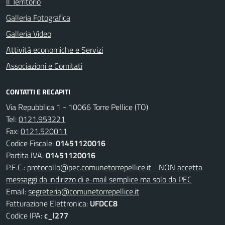
Il Territorio
Galleria Fotografica
Galleria Video
Attività economiche e Servizi
Associazioni e Comitati
CONTATTI E RECAPITI
Via Repubblica 1 - 10066 Torre Pellice (TO)
Tel:
0121.953221
Fax:
0121.520011
Codice Fiscale:
01451120016
Partita IVA:
01451120016
P.E.C.:
protocollo@pec.comunetorrepellice.it - NON accetta
messaggi da indirizzo di e-mail semplice ma solo da PEC
Email:
segreteria@comunetorrepellice.it
Fatturazione Elettronica:
UFDCC8
Codice IPA:
c_l277