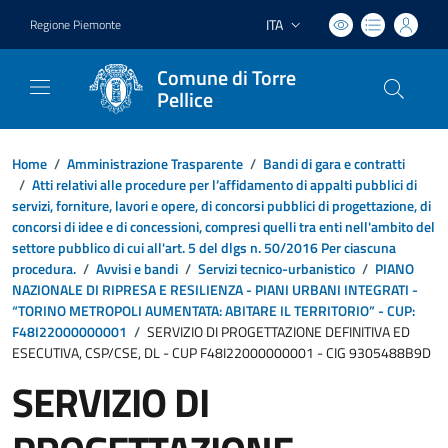
ITA
Regione Piemonte
Lingua attiva:
Comune di Torre
Pellice
Home
/
Amministrazione Trasparente
/
Bandi di gara e contratti
/
Atti relativi alle procedure per l’affidamento di appalti pubblici di
servizi, forniture, lavori e opere, di concorsi pubblici di progettazione, di
concorsi di idee e di concessioni, compresi quelli tra enti nell'ambito del
settore pubblico di cui all'art. 5 del dlgs n. 50/2016 Per ciascuna
procedura.
/
Avvisi e bandi
/
Servizi tecnico-urbanistico
/
PIANO
NAZIONALE DI RIPRESA E RESILIENZA - PIANI URBANI INTEGRATI -
“TORINO METROPOLI AUMENTATA: ABITARE IL TERRITORIO” - CUP:
F48I22000000001
/
SERVIZIO DI PROGETTAZIONE DEFINITIVA ED
ESECUTIVA, CSP/CSE, DL - CUP F48I22000000001 - CIG 9305488B9D
SERVIZIO DI