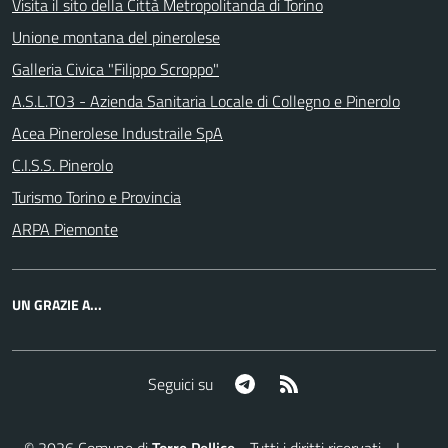
Visita il sito della Città Metropolitanda di Torino
Unione montana del pinerolese
Galleria Civica "Filippo Scroppo"
A.S.L.TO3 - Azienda Sanitaria Locale di Collegno e Pinerolo
Acea Pinerolese Industraile SpA
C.I.S.S. Pinerolo
Turismo Torino e Provincia
ARPA Piemonte
UN GRAZIE A...
Telegram
RSS
Seguici su
©
2026
Comune di
Torre Pellice
- Tutti i diritti riservati - I