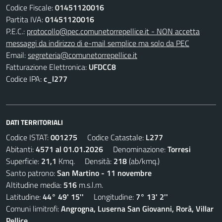
Codice Fiscale:
01451120016
Partita IVA:
01451120016
P.E.C.:
protocollo@pec.comunetorrepellice.it - NON accetta
messaggi da indirizzo di e-mail semplice ma solo da PEC
Email:
segreteria@comunetorrepellice.it
Fatturazione Elettronica:
UFDCC8
Codice IPA:
c_l277
DATI TERRITORIALI
Codice ISTAT:
001275
Codice Catastale:
L277
Abitanti:
4571 al 01.01.2026
Denominazione:
Torresi
Superficie:
21,1
Kmq. Densità:
218
(ab/kmq.)
Santo patrono:
San Martino - 11 novembre
Altitudine media:
516
m.s.l.m.
Latitudine:
44° 49' 15''
Longitudine:
7° 13' 2''
Comuni limitrofi:
Angrogna, Luserna San Giovanni, Rorà, Villar
Pellice