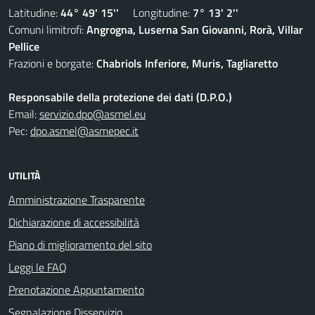
Latitudine:
44° 49' 15''
Longitudine:
7° 13' 2''
Comuni limitrofi:
Angrogna, Luserna San Giovanni, Rorà, Villar
Pellice
Frazioni e borgate:
Chabriols Inferiore, Muris, Tagliaretto
Responsabile della protezione dei dati (D.P.O.)
Email:
servizio.dpo@asmel.eu
Pec:
dpo.asmel@asmepec.it
UTILITÀ
Amministrazione Trasparente
Dichiarazione di accessibilità
Piano di miglioramento del sito
Leggi le FAQ
Prenotazione Appuntamento
Segnalazione Disservizio