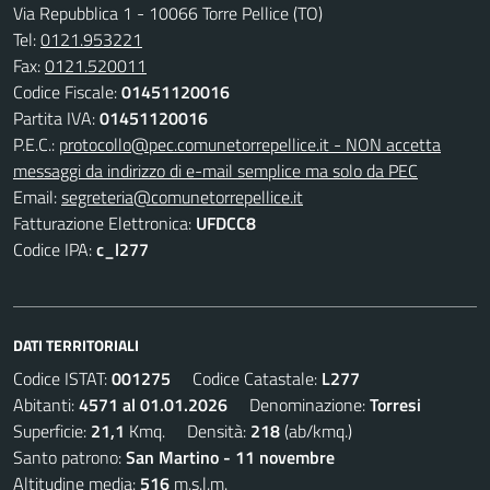
Via Repubblica 1 - 10066 Torre Pellice (TO)
Tel:
0121.953221
Fax:
0121.520011
Codice Fiscale:
01451120016
Partita IVA:
01451120016
P.E.C.:
protocollo@pec.comunetorrepellice.it - NON accetta
messaggi da indirizzo di e-mail semplice ma solo da PEC
Email:
segreteria@comunetorrepellice.it
Fatturazione Elettronica:
UFDCC8
Codice IPA:
c_l277
DATI TERRITORIALI
Codice ISTAT:
001275
Codice Catastale:
L277
Abitanti:
4571 al 01.01.2026
Denominazione:
Torresi
Superficie:
21,1
Kmq. Densità:
218
(ab/kmq.)
Santo patrono:
San Martino - 11 novembre
Altitudine media:
516
m.s.l.m.