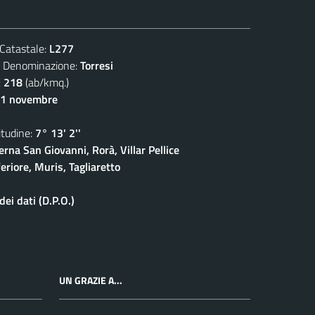
atastale:
L277
enominazione:
Torresi
:
218
(ab/kmq.)
11 novembre
udine:
7° 13' 2''
rna San Giovanni, Rorà, Villar Pellice
eriore, Muris, Tagliaretto
ei dati (D.P.O.)
UN GRAZIE A...