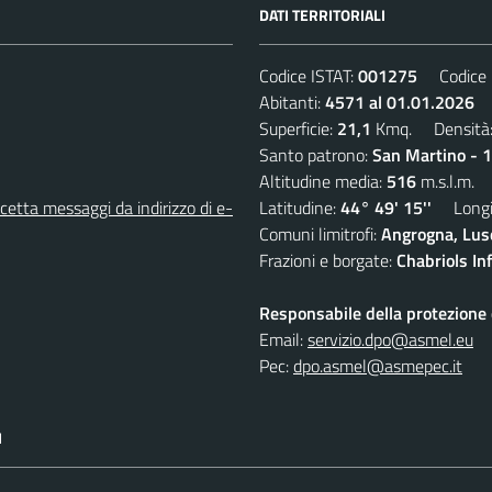
DATI TERRITORIALI
Codice ISTAT:
001275
Codice C
Abitanti:
4571 al 01.01.2026
D
Superficie:
21,1
Kmq. Densità
Santo patrono:
San Martino - 
Altitudine media:
516
m.s.l.m.
etta messaggi da indirizzo di e-
Latitudine:
44° 49' 15''
Longit
Comuni limitrofi:
Angrogna, Luse
Frazioni e borgate:
Chabriols Inf
Responsabile della protezione d
Email:
servizio.dpo@asmel.eu
Pec:
dpo.asmel@asmepec.it
I