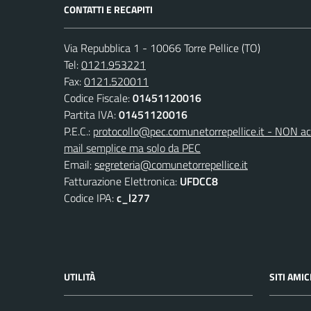
CONTATTI E RECAPITI
Via Repubblica 1 - 10066 Torre Pellice (TO)
Tel:
0121.953221
Fax:
0121.520011
Codice Fiscale:
01451120016
Partita IVA:
01451120016
P.E.C.:
protocollo@pec.comunetorrepellice.it - NON acc
mail semplice ma solo da PEC
Email:
segreteria@comunetorrepellice.it
Fatturazione Elettronica:
UFDCC8
Codice IPA:
c_l277
UTILITÀ
SITI AMIC