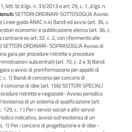
1, lett. b) d.lgs. n. 33/2013 e art. 29, c. 1, d.lgs. n.
enuti:
SETTORI ORDINARI-SOTTOSOGLIA Avviso
7 e Linee guida ANAC n.4) Bandi ed avvisi (art. 36, c.
eratori economici e pubblicazione elenco (art. 36, c.
ontrarre ex art. 32, c. 2, con riferimento alle
a) e b) SETTORI ORDINARI- SOPRASOGLIA Avviso di
una gara per procedure ristrette e procedure
istrazioni subcentrali) (art. 70, c. 2 e 3) Bandi
i gara o avvisi di preinformazione per appalti di
42, c. 1) Bandi di concorso per concorsi di
 il concorso di idee (art. 156) SETTORI SPECIALI
procedure ristrette e negoziate- Avviso periodico
ll'esistenza di un sistema di qualificazione (art.
 129, c. 1 ) Per i servizi sociali e altri servizi
riodico indicativo, avviso sull'esistenza di un
c. 1) Per i concorsi di progettazione e di idee -