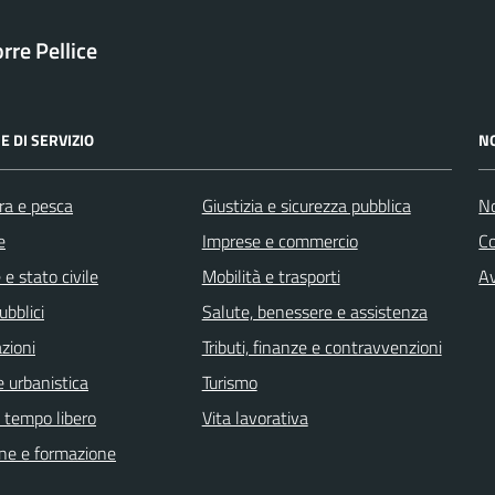
orre Pellice
E DI SERVIZIO
N
ra e pesca
Giustizia e sicurezza pubblica
No
e
Imprese e commercio
C
e stato civile
Mobilità e trasporti
Av
ubblici
Salute, benessere e assistenza
zioni
Tributi, finanze e contravvenzioni
 urbanistica
Turismo
e tempo libero
Vita lavorativa
ne e formazione