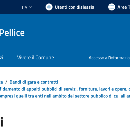
Utenti con dislessia
Aree 
ITA
Lingua attiva:
Pellice
zi
Vivere il Comune
Accesso all'informazi
te
/
Bandi di gara e contratti
ffidamento di appalti pubblici di servizi, forniture, lavori e opere,
ompresi quelli tra enti nell'ambito del settore pubblico di cui all'
i