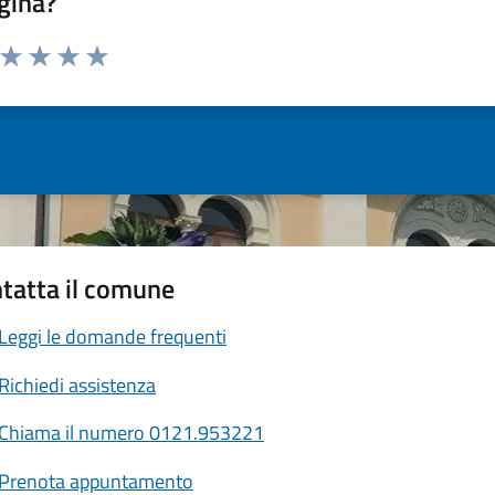
gina?
a da 1 a 5 stelle la pagina
ta 1 stelle su 5
Valuta 2 stelle su 5
Valuta 3 stelle su 5
Valuta 4 stelle su 5
Valuta 5 stelle su 5
tatta il comune
Leggi le domande frequenti
Richiedi assistenza
Chiama il numero 0121.953221
Prenota appuntamento