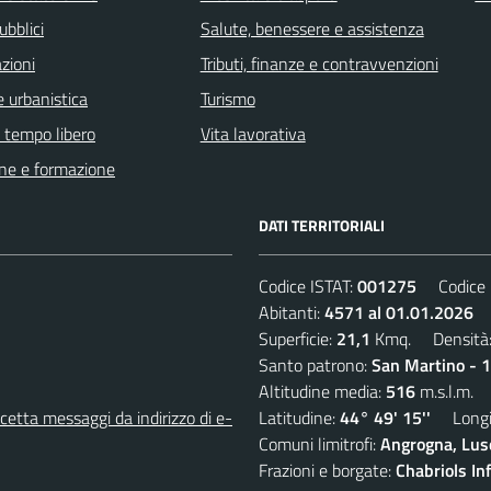
ubblici
Salute, benessere e assistenza
zioni
Tributi, finanze e contravvenzioni
 urbanistica
Turismo
e tempo libero
Vita lavorativa
ne e formazione
DATI TERRITORIALI
Codice ISTAT:
001275
Codice C
Abitanti:
4571 al 01.01.2026
D
Superficie:
21,1
Kmq. Densità
Santo patrono:
San Martino - 
Altitudine media:
516
m.s.l.m.
etta messaggi da indirizzo di e-
Latitudine:
44° 49' 15''
Longit
Comuni limitrofi:
Angrogna, Luse
Frazioni e borgate:
Chabriols Inf