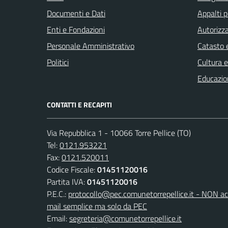
Documenti e Dati
Appalti p
Enti e Fondazioni
Autorizza
Personale Amministrativo
Catasto e
Politici
Cultura 
Educazio
CONTATTI E RECAPITI
Via Repubblica 1 - 10066 Torre Pellice (TO)
Tel:
0121.953221
Fax:
0121.520011
Codice Fiscale:
01451120016
Partita IVA:
01451120016
P.E.C.:
protocollo@pec.comunetorrepellice.it - NON acc
mail semplice ma solo da PEC
Email:
segreteria@comunetorrepellice.it