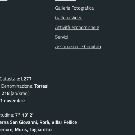
Galleria Fotografica
Galleria Video
Attività economiche e
Servizi
Associazioni e Comitati
atastale:
L277
enominazione:
Torresi
:
218
(ab/kmq.)
11 novembre
udine:
7° 13' 2''
rna San Giovanni, Rorà, Villar Pellice
eriore, Muris, Tagliaretto