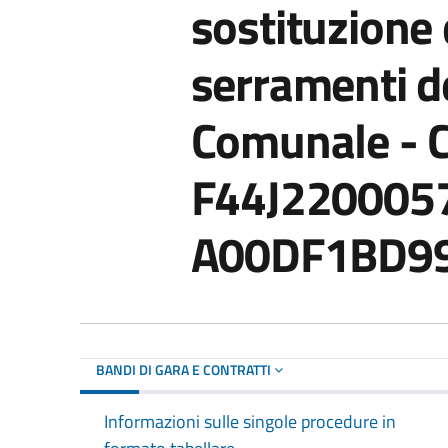
sostituzione 
serramenti d
Comunale - 
F44J2200057
A00DF1BD9
BANDI DI GARA E CONTRATTI
Informazioni sulle singole procedure in