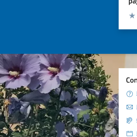
pa
Valut
Valu
Con