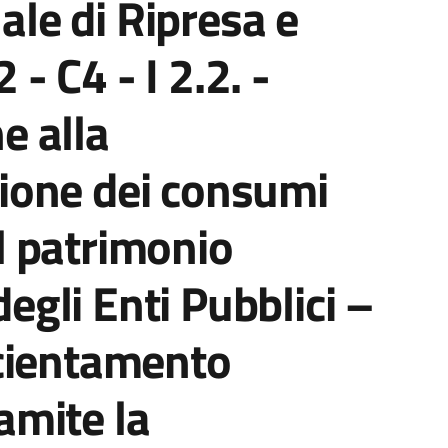
ale di Ripresa e
- C4 - I 2.2. -
e alla
zione dei consumi
l patrimonio
egli Enti Pubblici –
icientamento
amite la