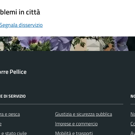
blemi in città
Segnala disservizio
orre Pellice
E DI SERVIZIO
N
ra e pesca
Giustizia e sicurezza pubblica
No
e
Imprese e commercio
C
e stato civile
Mobilità e trasporti
Av