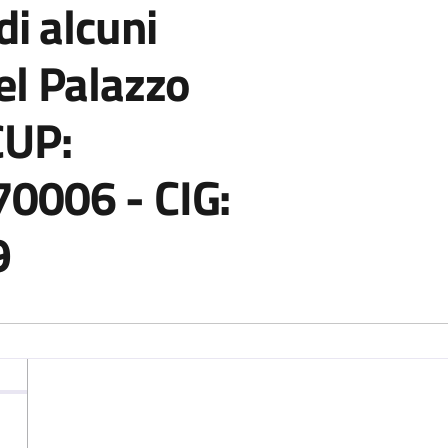
di alcuni
el Palazzo
CUP:
0006 - CIG:
9