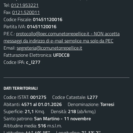
Tel:
0121.953221
Fax:
0121.520011
Codice Fiscale:
01451120016
Partita IVA:
01451120016
P.E.C.:
protocollo@pec.comunetorrepellice.it - NON accetta
messaggi da indirizzo di e-mail semplice ma solo da PEC
Email:
segreteria@comunetorrepellice.it
Fatturazione Elettronica:
UFDCC8
Codice IPA:
c_l277
DATI TERRITORIALI
Codice ISTAT:
001275
Codice Catastale:
L277
Abitanti:
4571 al 01.01.2026
Denominazione:
Torresi
Superficie:
21,1
Kmq. Densità:
218
(ab/kmq.)
Santo patrono:
San Martino - 11 novembre
Altitudine media:
516
m.s.l.m.
Latitudine:
44° 49' 15''
Longitudine:
7° 13' 2''