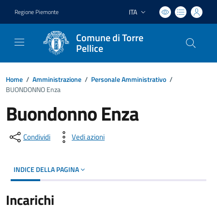
ITA
Regione Piemonte
Lingua attiva:
Comune di Torre
Pellice
Home
/
Amministrazione
/
Personale Amministrativo
/
BUONDONNO Enza
Buondonno Enza
Condividi
Vedi azioni
INDICE DELLA PAGINA
Incarichi