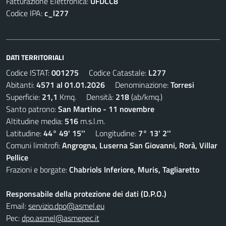
Fatturazione Elettronica:
UFDCC8
Codice IPA:
c_l277
DATI TERRITORIALI
Codice ISTAT:
001275
Codice Catastale:
L277
Abitanti:
4571 al 01.01.2026
Denominazione:
Torresi
Superficie:
21,1
Kmq. Densità:
218
(ab/kmq.)
Santo patrono:
San Martino - 11 novembre
Altitudine media:
516
m.s.l.m.
Latitudine:
44° 49' 15''
Longitudine:
7° 13' 2''
Comuni limitrofi:
Angrogna, Luserna San Giovanni, Rorà, Villar
Pellice
Frazioni e borgate:
Chabriols Inferiore, Muris, Tagliaretto
Responsabile della protezione dei dati (D.P.O.)
Email:
servizio.dpo@asmel.eu
Pec:
dpo.asmel@asmepec.it