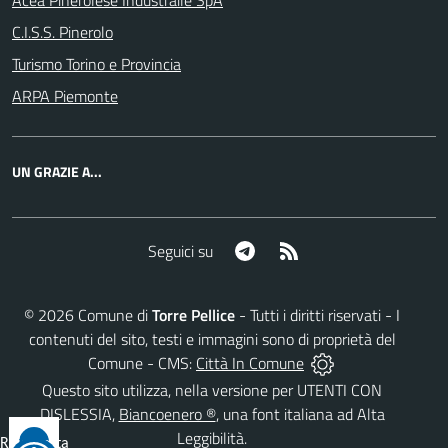
Acea Pinerolese Industraile SpA
C.I.S.S. Pinerolo
Turismo Torino e Provincia
ARPA Piemonte
UN GRAZIE A...
Telegram
RSS
Seguici su
©
2026
Comune di
Torre Pellice
- Tutti i diritti riservati - I
contenuti del sito, testi e immagini sono di proprietà del
Comune - CMS:
Città In Comune
Questo sito utilizza, nella versione per UTENTI CON
DISLESSIA,
Biancoenero ®
, una font italiana ad Alta
Leggibilità.
Reimposta