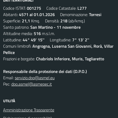
DATI TERRITORIALI
Codice ISTAT:
001275
Codice Catastale:
L277
Abitanti:
4571 al 01.01.2026
Denominazione:
Torresi
Superficie:
21,1
Kmq. Densità:
218
(ab/kmq.)
Santo patrono:
San Martino - 11 novembre
Altitudine media:
516
m.s.l.m.
Latitudine:
44° 49' 15''
Longitudine:
7° 13' 2''
Comuni limitrofi:
Angrogna, Luserna San Giovanni, Rorà, Villar
Pellice
Frazioni e borgate:
Chabriols Inferiore, Muris, Tagliaretto
Responsabile della protezione dei dati (D.P.O.)
Email:
servizio.dpo@asmel.eu
Pec:
dpo.asmel@asmepec.it
UTILITÀ
Amministrazione Trasparente