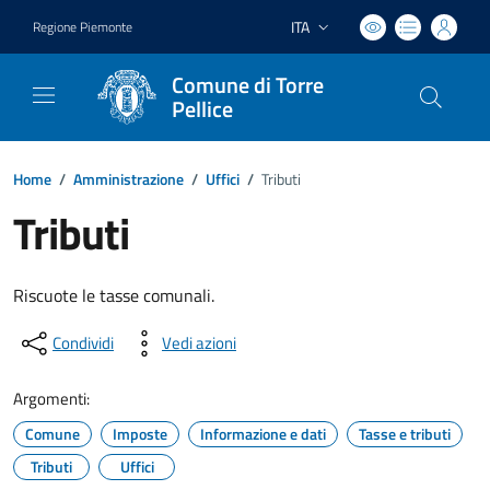
ITA
Regione Piemonte
Lingua attiva:
Comune di Torre
Pellice
Home
/
Amministrazione
/
Uffici
/
Tributi
Tributi
Riscuote le tasse comunali.
Condividi
Vedi azioni
Argomenti:
Comune
Imposte
Informazione e dati
Tasse e tributi
Tributi
Uffici