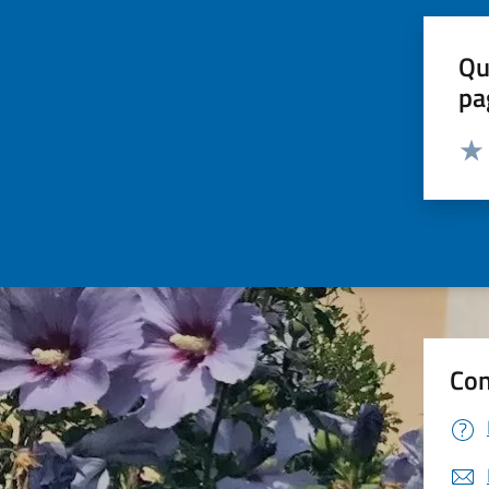
Qu
pa
Valut
Valu
Con