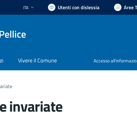
Utenti con dislessia
Aree 
ITA
Lingua attiva:
Pellice
zi
Vivere il Comune
Accesso all'informazi
ariate
e invariate
nto