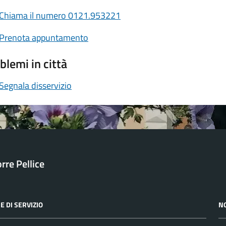
Chiama il numero 0121.953221
Prenota appuntamento
blemi in città
Segnala disservizio
orre Pellice
E DI SERVIZIO
N