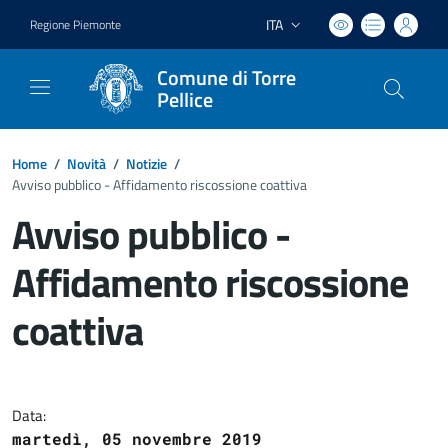
ITA
Regione Piemonte
Lingua attiva:
Comune di Torre
Pellice
Home
/
Novità
/
Notizie
/
Avviso pubblico - Affidamento riscossione coattiva
Avviso pubblico -
Affidamento riscossione
coattiva
Dettagli del documento
Data:
martedì, 05 novembre 2019