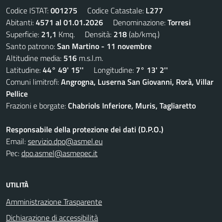
Codice ISTAT:
001275
Codice Catastale:
L277
Abitanti:
4571 al 01.01.2026
Denominazione:
Torresi
Superficie:
21,1
Kmq. Densità:
218
(ab/kmq.)
Santo patrono:
San Martino - 11 novembre
Altitudine media:
516
m.s.l.m.
Latitudine:
44° 49' 15''
Longitudine:
7° 13' 2''
Comuni limitrofi:
Angrogna, Luserna San Giovanni, Rorà, Villar
Pellice
Frazioni e borgate:
Chabriols Inferiore, Muris, Tagliaretto
Responsabile della protezione dei dati (D.P.O.)
Email:
servizio.dpo@asmel.eu
Pec:
dpo.asmel@asmepec.it
UTILITÀ
Amministrazione Trasparente
Dichiarazione di accessibilità