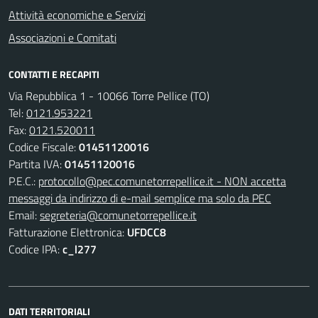
Attività economiche e Servizi
Associazioni e Comitati
CONTATTI E RECAPITI
Via Repubblica 1 - 10066 Torre Pellice (TO)
Tel:
0121.953221
Fax:
0121.520011
Codice Fiscale:
01451120016
Partita IVA:
01451120016
P.E.C.:
protocollo@pec.comunetorrepellice.it - NON accetta
messaggi da indirizzo di e-mail semplice ma solo da PEC
Email:
segreteria@comunetorrepellice.it
Fatturazione Elettronica:
UFDCC8
Codice IPA:
c_l277
DATI TERRITORIALI