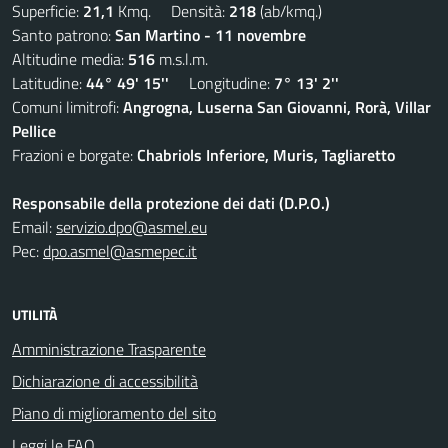
Superficie:
21,1
Kmq. Densità:
218
(ab/kmq.)
Santo patrono:
San Martino - 11 novembre
Altitudine media:
516
m.s.l.m.
Latitudine:
44° 49' 15''
Longitudine:
7° 13' 2''
Comuni limitrofi:
Angrogna, Luserna San Giovanni, Rorà, Villar
Pellice
Frazioni e borgate:
Chabriols Inferiore, Muris, Tagliaretto
Responsabile della protezione dei dati (D.P.O.)
Email:
servizio.dpo@asmel.eu
Pec:
dpo.asmel@asmepec.it
UTILITÀ
Amministrazione Trasparente
Dichiarazione di accessibilità
Piano di miglioramento del sito
Leggi le FAQ