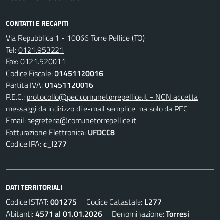
CONTATTI E RECAPITI
Via Repubblica 1 - 10066 Torre Pellice (TO)
Tel:
0121.953221
Fax:
0121.520011
Codice Fiscale:
01451120016
Partita IVA:
01451120016
P.E.C.:
protocollo@pec.comunetorrepellice.it - NON accetta
messaggi da indirizzo di e-mail semplice ma solo da PEC
Email:
segreteria@comunetorrepellice.it
Fatturazione Elettronica:
UFDCC8
Codice IPA:
c_l277
DATI TERRITORIALI
Codice ISTAT:
001275
Codice Catastale:
L277
Abitanti:
4571 al 01.01.2026
Denominazione:
Torresi