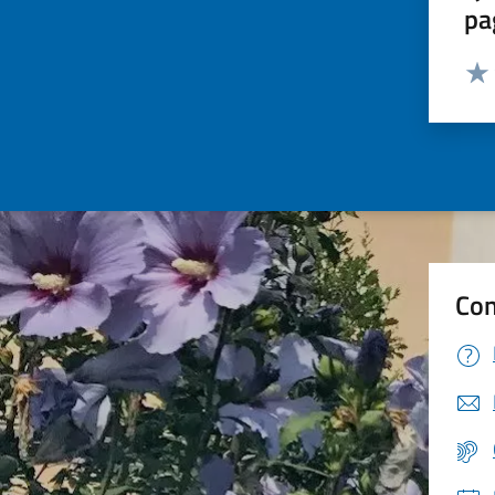
pa
Valut
Valu
Con