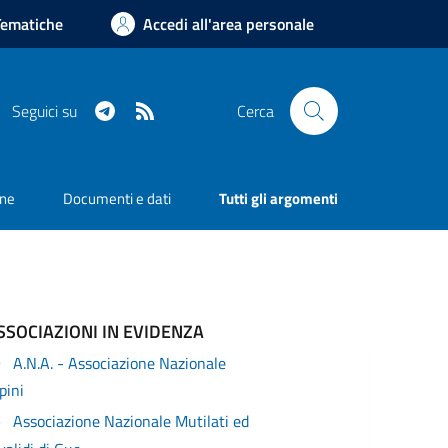
Tematiche
Accedi all'area personale
Telegram
RSS
Seguici su
Cerca
one
Documenti e dati
Tutti gli argomenti
SSOCIAZIONI IN EVIDENZA
A.N.A. - Associazione Nazionale
pini
Associazione Nazionale Mutilati ed