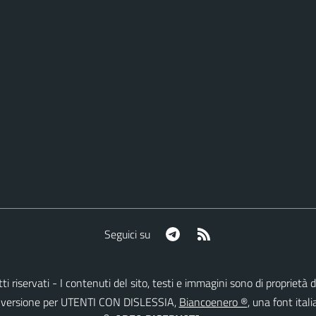
Telegram
RSS
Seguici su
ritti riservati - I contenuti del sito, testi e immagini sono di proprie
lla versione per UTENTI CON DISLESSIA,
Biancoenero ®
, una font itali