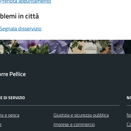
Prenota appuntamento
blemi in città
Segnala disservizio
orre Pellice
E DI SERVIZIO
N
ra e pesca
Giustizia e sicurezza pubblica
No
e
Imprese e commercio
C