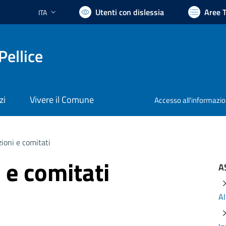
Utenti con dislessia
Aree 
ITA
Lingua attiva:
Pellice
zi
Vivere il Comune
Accesso all'informazi
ioni e comitati
 e comitati
A
Al