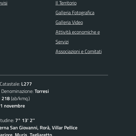
visi
Il Territorio
Galleria Fotografica
Galleria Video
Attività economiche e
Servizi
Associazioni e Comitati
atastale:
L277
enominazione:
Torresi
:
218
(ab/kmq.)
11 novembre
udine:
7° 13' 2''
rna San Giovanni, Rorà, Villar Pellice
eriore, Muris, Tagliaretto