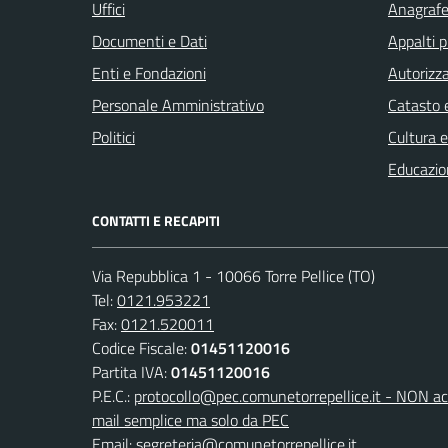
Uffici
Anagrafe 
Documenti e Dati
Appalti p
Enti e Fondazioni
Autorizza
Personale Amministrativo
Catasto e
Politici
Cultura 
Educazio
CONTATTI E RECAPITI
Via Repubblica 1 - 10066 Torre Pellice (TO)
Tel:
0121.953221
Fax:
0121.520011
Codice Fiscale:
01451120016
Partita IVA:
01451120016
P.E.C.:
protocollo@pec.comunetorrepellice.it - NON acc
mail semplice ma solo da PEC
Email:
segreteria@comunetorrepellice.it