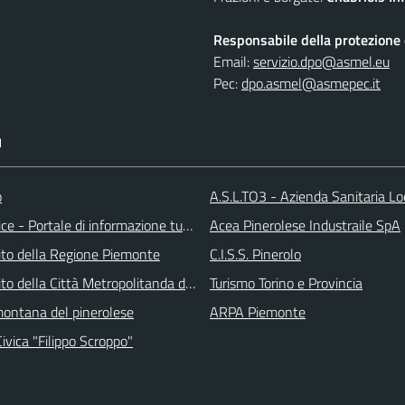
Responsabile della protezione d
Email:
servizio.dpo@asmel.eu
Pec:
dpo.asmel@asmepec.it
I
o
A.S.L.TO3 - Azienda Sanitaria Lo
ice - Portale di informazione turstica
Acea Pinerolese Industraile SpA
 sito della Regione Piemonte
C.I.S.S. Pinerolo
 sito della Città Metropolitanda di Torino
Turismo Torino e Provincia
ontana del pinerolese
ARPA Piemonte
Civica "Filippo Scroppo"