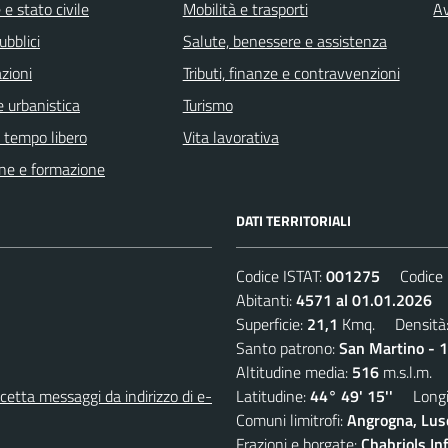
e stato civile
Mobilità e trasporti
Av
ubblici
Salute, benessere e assistenza
zioni
Tributi, finanze e contravvenzioni
 urbanistica
Turismo
e tempo libero
Vita lavorativa
ne e formazione
DATI TERRITORIALI
Codice ISTAT:
001275
Codice C
Abitanti:
4571 al 01.01.2026
D
Superficie:
21,1
Kmq. Densità
Santo patrono:
San Martino - 
Altitudine media:
516
m.s.l.m.
etta messaggi da indirizzo di e-
Latitudine:
44° 49' 15''
Longit
Comuni limitrofi:
Angrogna, Luse
Frazioni e borgate:
Chabriols Inf