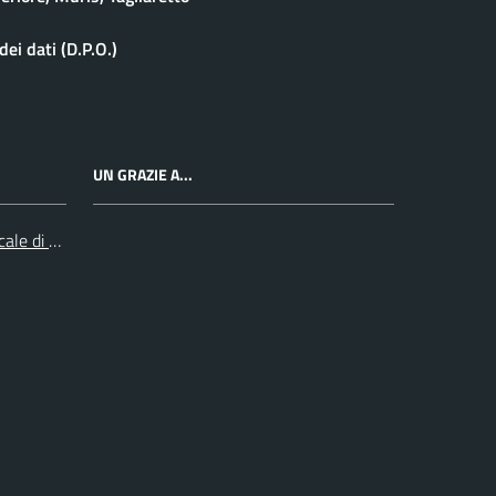
ei dati (D.P.O.)
UN GRAZIE A...
cale di Collegno e Pinerolo