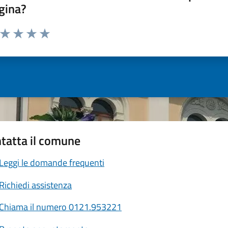
gina?
a da 1 a 5 stelle la pagina
ta 1 stelle su 5
Valuta 2 stelle su 5
Valuta 3 stelle su 5
Valuta 4 stelle su 5
Valuta 5 stelle su 5
tatta il comune
Leggi le domande frequenti
Richiedi assistenza
Chiama il numero 0121.953221