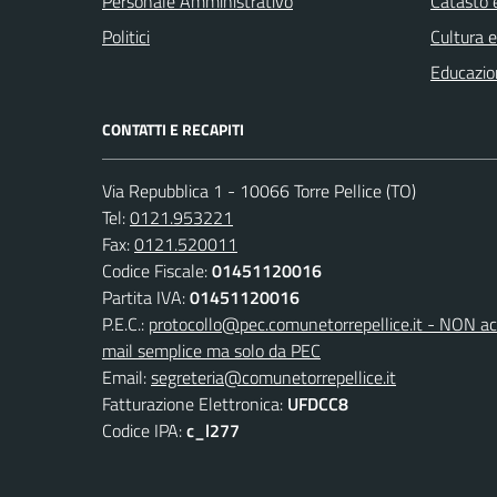
Personale Amministrativo
Catasto e
Politici
Cultura 
Educazio
CONTATTI E RECAPITI
Via Repubblica 1 - 10066 Torre Pellice (TO)
Tel:
0121.953221
Fax:
0121.520011
Codice Fiscale:
01451120016
Partita IVA:
01451120016
P.E.C.:
protocollo@pec.comunetorrepellice.it - NON acc
mail semplice ma solo da PEC
Email:
segreteria@comunetorrepellice.it
Fatturazione Elettronica:
UFDCC8
Codice IPA:
c_l277