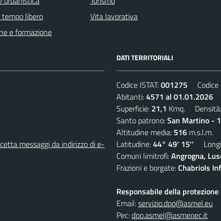
 urbanistica
Turismo
e tempo libero
Vita lavorativa
ne e formazione
DATI TERRITORIALI
Codice ISTAT:
001275
Codice C
Abitanti:
4571 al 01.01.2026
D
Superficie:
21,1
Kmq. Densità
Santo patrono:
San Martino - 
Altitudine media:
516
m.s.l.m.
etta messaggi da indirizzo di e-
Latitudine:
44° 49' 15''
Longit
Comuni limitrofi:
Angrogna, Luse
Frazioni e borgate:
Chabriols Inf
Responsabile della protezione d
Email:
servizio.dpo@asmel.eu
Pec:
dpo.asmel@asmepec.it