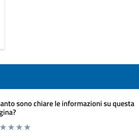
anto sono chiare le informazioni su questa
gina?
a da 1 a 5 stelle la pagina
ta 1 stelle su 5
Valuta 2 stelle su 5
Valuta 3 stelle su 5
Valuta 4 stelle su 5
Valuta 5 stelle su 5