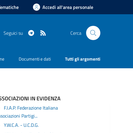
Tematiche
Accedi all'area personale
Telegram
RSS
Seguici su
Cerca
one
Documenti e dati
Tutti gli argomenti
SSOCIAZIONI IN EVIDENZA
F.I.A.P. Federazione Italiana
sociazioni Partigi...
Y.W.C.A. - U.C.D.G.