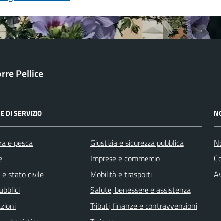
orre Pellice
E DI SERVIZIO
N
ra e pesca
Giustizia e sicurezza pubblica
No
e
Imprese e commercio
C
e stato civile
Mobilità e trasporti
Av
ubblici
Salute, benessere e assistenza
zioni
Tributi, finanze e contravvenzioni