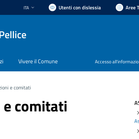
Utenti con dislessia
Aree 
ITA
Lingua attiva:
Pellice
zi
Vivere il Comune
Accesso all'informazi
ioni e comitati
 e comitati
A
As