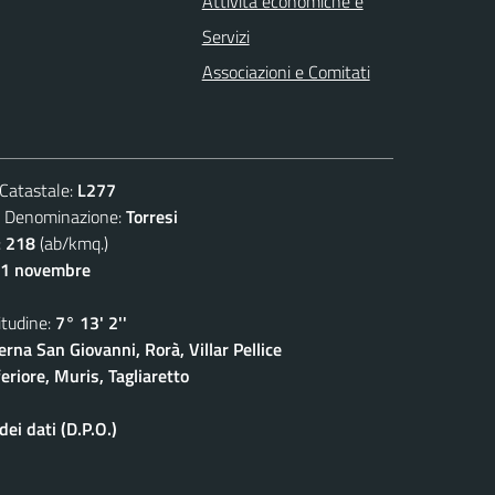
Attività economiche e
Servizi
Associazioni e Comitati
atastale:
L277
enominazione:
Torresi
:
218
(ab/kmq.)
11 novembre
udine:
7° 13' 2''
rna San Giovanni, Rorà, Villar Pellice
eriore, Muris, Tagliaretto
ei dati (D.P.O.)