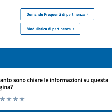
Domande Frequenti
di pertinenza
Modulistica
di pertinenza
anto sono chiare le informazioni su questa
gina?
a da 1 a 5 stelle la pagina
ta 1 stelle su 5
Valuta 2 stelle su 5
Valuta 3 stelle su 5
Valuta 4 stelle su 5
Valuta 5 stelle su 5