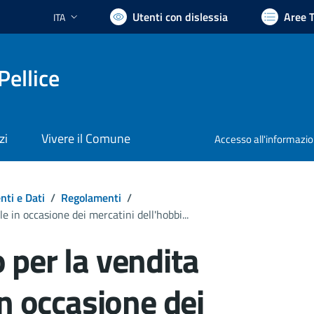
Utenti con dislessia
Aree 
ITA
Lingua attiva:
Pellice
zi
Vivere il Comune
Accesso all'informazi
ti e Dati
/
Regolamenti
/
 in occasione dei mercatini dell'hobbi...
per la vendita
n occasione dei