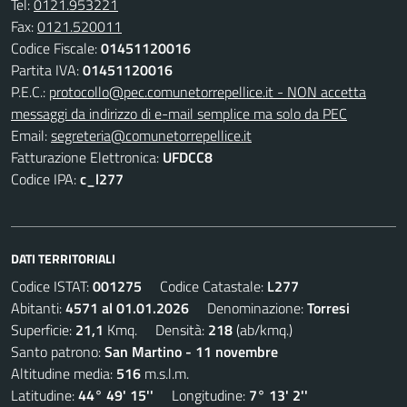
Tel:
0121.953221
Fax:
0121.520011
Codice Fiscale:
01451120016
Partita IVA:
01451120016
P.E.C.:
protocollo@pec.comunetorrepellice.it - NON accetta
messaggi da indirizzo di e-mail semplice ma solo da PEC
Email:
segreteria@comunetorrepellice.it
Fatturazione Elettronica:
UFDCC8
Codice IPA:
c_l277
DATI TERRITORIALI
Codice ISTAT:
001275
Codice Catastale:
L277
Abitanti:
4571 al 01.01.2026
Denominazione:
Torresi
Superficie:
21,1
Kmq. Densità:
218
(ab/kmq.)
Santo patrono:
San Martino - 11 novembre
Altitudine media:
516
m.s.l.m.
Latitudine:
44° 49' 15''
Longitudine:
7° 13' 2''