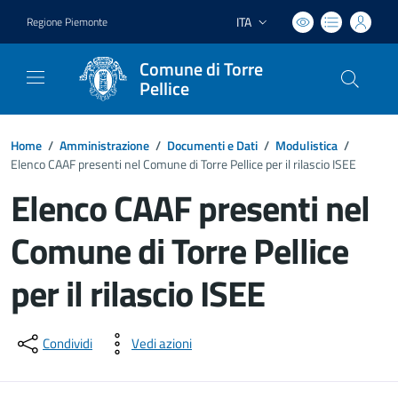
ITA
Regione Piemonte
Lingua attiva:
Comune di Torre
Pellice
Home
/
Amministrazione
/
Documenti e Dati
/
Modulistica
/
Elenco CAAF presenti nel Comune di Torre Pellice per il rilascio ISEE
Elenco CAAF presenti nel
Comune di Torre Pellice
per il rilascio ISEE
Dettagli del documento
Condividi
Vedi azioni