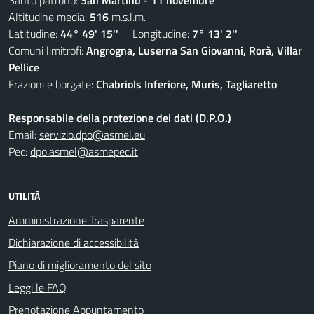
Santo patrono:
San Martino - 11 novembre
Altitudine media:
516
m.s.l.m.
Latitudine:
44° 49' 15''
Longitudine:
7° 13' 2''
Comuni limitrofi:
Angrogna, Luserna San Giovanni, Rorà, Villar
Pellice
Frazioni e borgate:
Chabriols Inferiore, Muris, Tagliaretto
Responsabile della protezione dei dati (D.P.O.)
Email:
servizio.dpo@asmel.eu
Pec:
dpo.asmel@asmepec.it
UTILITÀ
Amministrazione Trasparente
Dichiarazione di accessibilità
Piano di miglioramento del sito
Leggi le FAQ
Prenotazione Appuntamento