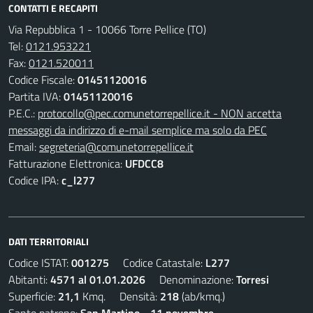
CONTATTI E RECAPITI
Via Repubblica 1 - 10066 Torre Pellice (TO)
Tel:
0121.953221
Fax:
0121.520011
Codice Fiscale:
01451120016
Partita IVA:
01451120016
P.E.C.:
protocollo@pec.comunetorrepellice.it - NON accetta
messaggi da indirizzo di e-mail semplice ma solo da PEC
Email:
segreteria@comunetorrepellice.it
Fatturazione Elettronica:
UFDCC8
Codice IPA:
c_l277
DATI TERRITORIALI
Codice ISTAT:
001275
Codice Catastale:
L277
Abitanti:
4571 al 01.01.2026
Denominazione:
Torresi
Superficie:
21,1
Kmq. Densità:
218
(ab/kmq.)