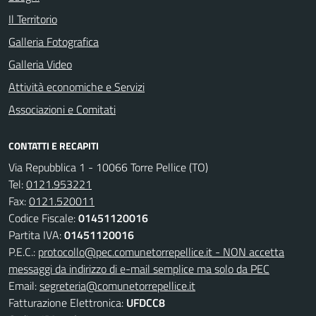
Il Territorio
Galleria Fotografica
Galleria Video
Attività economiche e Servizi
Associazioni e Comitati
CONTATTI E RECAPITI
Via Repubblica 1 - 10066 Torre Pellice (TO)
Tel:
0121.953221
Fax:
0121.520011
Codice Fiscale:
01451120016
Partita IVA:
01451120016
P.E.C.:
protocollo@pec.comunetorrepellice.it - NON accetta
messaggi da indirizzo di e-mail semplice ma solo da PEC
Email:
segreteria@comunetorrepellice.it
Fatturazione Elettronica:
UFDCC8