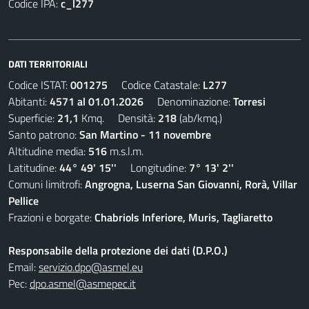
Codice IPA:
c_l277
DATI TERRITORIALI
Codice ISTAT:
001275
Codice Catastale:
L277
Abitanti:
4571 al 01.01.2026
Denominazione:
Torresi
Superficie:
21,1
Kmq. Densità:
218
(ab/kmq.)
Santo patrono:
San Martino - 11 novembre
Altitudine media:
516
m.s.l.m.
Latitudine:
44° 49' 15''
Longitudine:
7° 13' 2''
Comuni limitrofi:
Angrogna, Luserna San Giovanni, Rorà, Villar
Pellice
Frazioni e borgate:
Chabriols Inferiore, Muris, Tagliaretto
Responsabile della protezione dei dati (D.P.O.)
Email:
servizio.dpo@asmel.eu
Pec:
dpo.asmel@asmepec.it