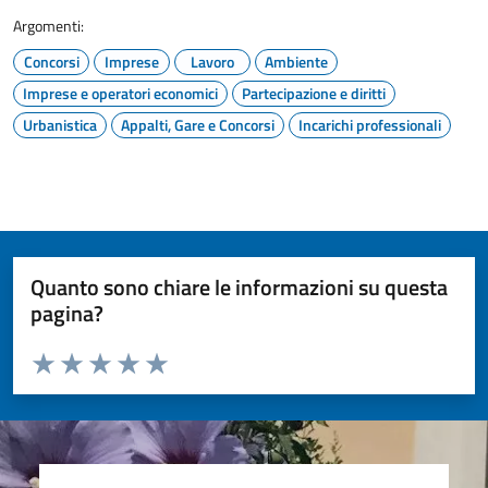
Argomenti:
Concorsi
Imprese
Lavoro
Ambiente
Imprese e operatori economici
Partecipazione e diritti
Urbanistica
Appalti, Gare e Concorsi
Incarichi professionali
Quanto sono chiare le informazioni su questa
pagina?
Valuta da 1 a 5 stelle la pagina
Valuta 1 stelle su 5
Valuta 2 stelle su 5
Valuta 3 stelle su 5
Valuta 4 stelle su 5
Valuta 5 stelle su 5