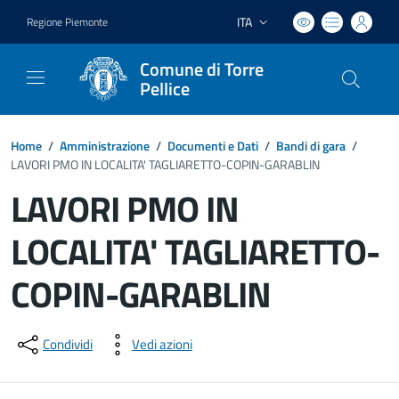
ITA
Regione Piemonte
Lingua attiva:
Comune di Torre
Pellice
Home
/
Amministrazione
/
Documenti e Dati
/
Bandi di gara
/
LAVORI PMO IN LOCALITA' TAGLIARETTO-COPIN-GARABLIN
LAVORI PMO IN
LOCALITA' TAGLIARETTO-
COPIN-GARABLIN
Dettagli del documento
Condividi
Vedi azioni