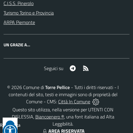
C.I.S.S. Pinerolo
Turismo Torino e Provincia
ARPA Piemonte
UN GRAZIE A...
Telegram
RSS
Seguici su
©
2026
Comune di
Torre Pellice
- Tutti i diritti riservati - I
contenuti del sito, testi e immagini sono di proprietà del
Comune - CMS:
Città In Comune
Questo sito utilizza, nella versione per UTENTI CON
DISLESSIA,
Biancoenero ®
, una font italiana ad Alta
Leggibilità.
Reimposta
AREA RISERVATA
tutto