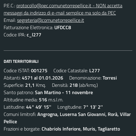
P.E.C.:
protocollo@pec.comunetorrepellice.it - NON accetta
messaggi da indirizzo di e-mail semplice ma solo da PEC
Email:
segreteria@comunetorrepellice.it
Fatturazione Elettronica:
UFDCC8
Codice IPA:
c_l277
DATI TERRITORIALI
Codice ISTAT:
001275
Codice Catastale:
L277
Abitanti:
4571 al 01.01.2026
Denominazione:
Torresi
Superficie:
21,1
Kmq. Densità:
218
(ab/kmq.)
Santo patrono:
San Martino - 11 novembre
Altitudine media:
516
m.s.l.m.
Latitudine:
44° 49' 15''
Longitudine:
7° 13' 2''
Comuni limitrofi:
Angrogna, Luserna San Giovanni, Rorà, Villar
Pellice
Frazioni e borgate:
Chabriols Inferiore, Muris, Tagliaretto