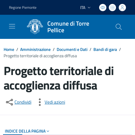
ITA
Regione Piemonte
Lingua attiva:
Comune di Torre
Pellice
Home
/
Amministrazione
/
Documenti e Dati
/
Bandi di gara
/
Progetto territoriale di accoglienza diffusa
Progetto territoriale di
accoglienza diffusa
Dettagli del documento
Condividi
Vedi azioni
INDICE DELLA PAGINA