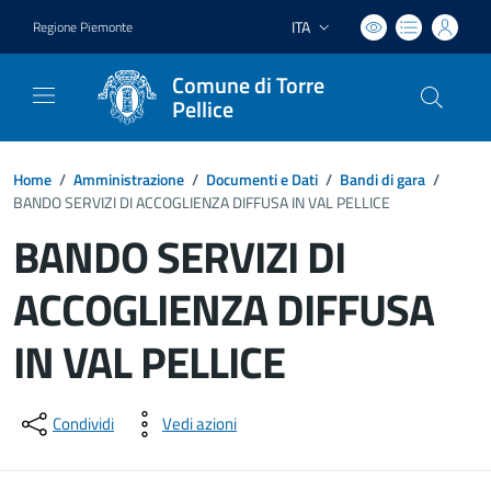
ITA
Regione Piemonte
Lingua attiva:
Comune di Torre
Pellice
Home
/
Amministrazione
/
Documenti e Dati
/
Bandi di gara
/
BANDO SERVIZI DI ACCOGLIENZA DIFFUSA IN VAL PELLICE
BANDO SERVIZI DI
ACCOGLIENZA DIFFUSA
IN VAL PELLICE
Dettagli del documento
Condividi
Vedi azioni