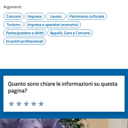
Argomenti:
Concorsi
Imprese
Lavoro
Patrimonio culturale
Turismo
Imprese e operatori economici
Partecipazione e diritti
Appalti, Gare e Concorsi
Incarichi professionali
Quanto sono chiare le informazioni su questa
pagina?
Valuta da 1 a 5 stelle la pagina
Valuta 1 stelle su 5
Valuta 2 stelle su 5
Valuta 3 stelle su 5
Valuta 4 stelle su 5
Valuta 5 stelle su 5