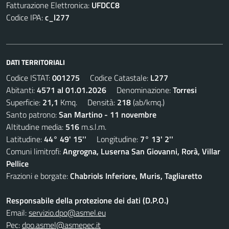
Fatturazione Elettronica:
UFDCC8
Codice IPA:
c_l277
DATI TERRITORIALI
Codice ISTAT:
001275
Codice Catastale:
L277
Abitanti:
4571 al 01.01.2026
Denominazione:
Torresi
Superficie:
21,1
Kmq. Densità:
218
(ab/kmq.)
Santo patrono:
San Martino - 11 novembre
Altitudine media:
516
m.s.l.m.
Latitudine:
44° 49' 15''
Longitudine:
7° 13' 2''
Comuni limitrofi:
Angrogna, Luserna San Giovanni, Rorà, Villar
Pellice
Frazioni e borgate:
Chabriols Inferiore, Muris, Tagliaretto
Responsabile della protezione dei dati (D.P.O.)
Email:
servizio.dpo@asmel.eu
Pec:
dpo.asmel@asmepec.it