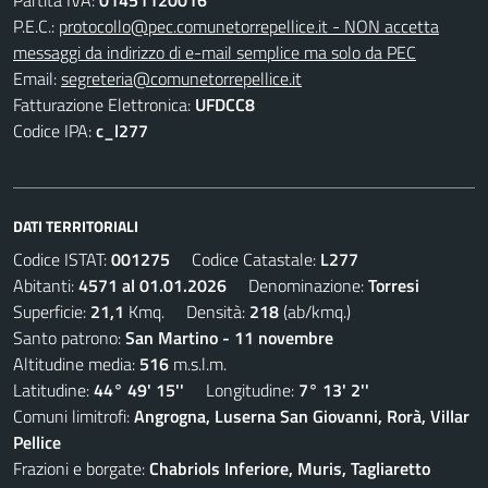
Partita IVA:
01451120016
P.E.C.:
protocollo@pec.comunetorrepellice.it - NON accetta
messaggi da indirizzo di e-mail semplice ma solo da PEC
Email:
segreteria@comunetorrepellice.it
Fatturazione Elettronica:
UFDCC8
Codice IPA:
c_l277
DATI TERRITORIALI
Codice ISTAT:
001275
Codice Catastale:
L277
Abitanti:
4571 al 01.01.2026
Denominazione:
Torresi
Superficie:
21,1
Kmq. Densità:
218
(ab/kmq.)
Santo patrono:
San Martino - 11 novembre
Altitudine media:
516
m.s.l.m.
Latitudine:
44° 49' 15''
Longitudine:
7° 13' 2''
Comuni limitrofi:
Angrogna, Luserna San Giovanni, Rorà, Villar
Pellice
Frazioni e borgate:
Chabriols Inferiore, Muris, Tagliaretto