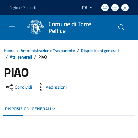
ITA
Regione Piemonte
Lingua attiva:
Comune di Torre
Pellice
Home
/
Amministrazione Trasparente
/
Disposizioni generali
/
Atti generali
/
PIAO
PIAO
Condividi
Vedi azioni
DISPOSIZIONI GENERALI