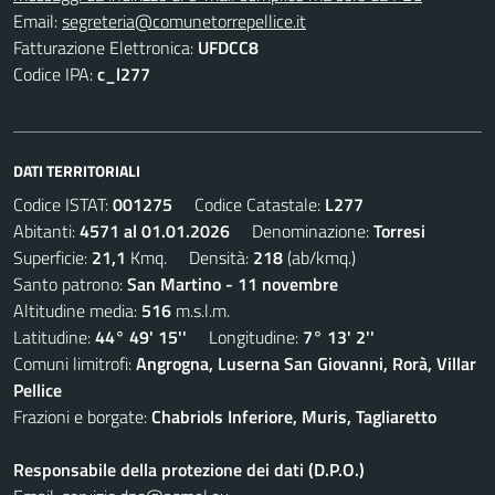
Email:
segreteria@comunetorrepellice.it
Fatturazione Elettronica:
UFDCC8
Codice IPA:
c_l277
DATI TERRITORIALI
Codice ISTAT:
001275
Codice Catastale:
L277
Abitanti:
4571 al 01.01.2026
Denominazione:
Torresi
Superficie:
21,1
Kmq. Densità:
218
(ab/kmq.)
Santo patrono:
San Martino - 11 novembre
Altitudine media:
516
m.s.l.m.
Latitudine:
44° 49' 15''
Longitudine:
7° 13' 2''
Comuni limitrofi:
Angrogna, Luserna San Giovanni, Rorà, Villar
Pellice
Frazioni e borgate:
Chabriols Inferiore, Muris, Tagliaretto
Responsabile della protezione dei dati (D.P.O.)