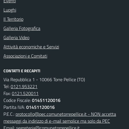
Eventi
Luoghi
Il Territorio
Galleria Fotografica
Galleria Video
Attività economiche e Servizi
Associazioni e Comitati
CONTATTI E RECAPITI
Via Repubblica 1 - 10066 Torre Pellice (TO)
Tel:
0121.953221
Fax:
0121.520011
Codice Fiscale:
01451120016
Partita IVA:
01451120016
P.E.C.:
protocollo@pec.comunetorrepellice.it - NON accetta
messaggi da indirizzo di e-mail semplice ma solo da PEC
Email:
segreteria@comunetorrepellice.it