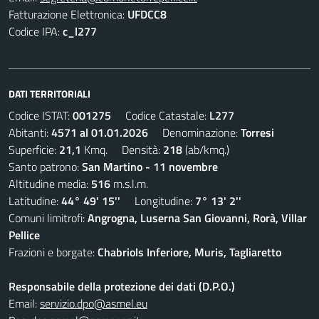
Fatturazione Elettronica:
UFDCC8
Codice IPA:
c_l277
DATI TERRITORIALI
Codice ISTAT:
001275
Codice Catastale:
L277
Abitanti:
4571 al 01.01.2026
Denominazione:
Torresi
Superficie:
21,1
Kmq. Densità:
218
(ab/kmq.)
Santo patrono:
San Martino - 11 novembre
Altitudine media:
516
m.s.l.m.
Latitudine:
44° 49' 15''
Longitudine:
7° 13' 2''
Comuni limitrofi:
Angrogna, Luserna San Giovanni, Rorà, Villar
Pellice
Frazioni e borgate:
Chabriols Inferiore, Muris, Tagliaretto
Responsabile della protezione dei dati (D.P.O.)
Email:
servizio.dpo@asmel.eu