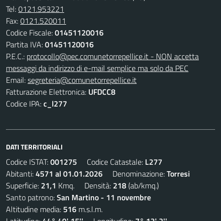
Tel:
0121.953221
Fax:
0121.520011
Codice Fiscale:
01451120016
Partita IVA:
01451120016
P.E.C.:
protocollo@pec.comunetorrepellice.it - NON accetta
messaggi da indirizzo di e-mail semplice ma solo da PEC
Email:
segreteria@comunetorrepellice.it
Fatturazione Elettronica:
UFDCC8
Codice IPA:
c_l277
DATI TERRITORIALI
Codice ISTAT:
001275
Codice Catastale:
L277
Abitanti:
4571 al 01.01.2026
Denominazione:
Torresi
Superficie:
21,1
Kmq. Densità:
218
(ab/kmq.)
Santo patrono:
San Martino - 11 novembre
Altitudine media:
516
m.s.l.m.