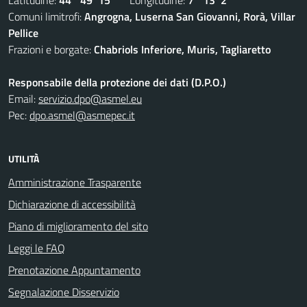
Latitudine:
44° 49' 15''
Longitudine:
7° 13' 2''
Comuni limitrofi:
Angrogna, Luserna San Giovanni, Rorà, Villar
Pellice
Frazioni e borgate:
Chabriols Inferiore, Muris, Tagliaretto
Responsabile della protezione dei dati (D.P.O.)
Email:
servizio.dpo@asmel.eu
Pec:
dpo.asmel@asmepec.it
UTILITÀ
Amministrazione Trasparente
Dichiarazione di accessibilità
Piano di miglioramento del sito
Leggi le FAQ
Prenotazione Appuntamento
Segnalazione Disservizio