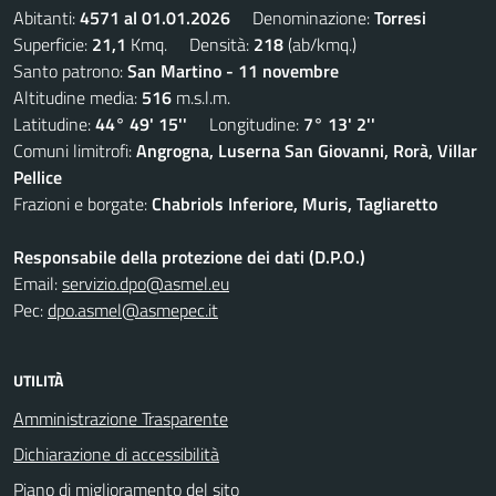
Abitanti:
4571 al 01.01.2026
Denominazione:
Torresi
Superficie:
21,1
Kmq. Densità:
218
(ab/kmq.)
Santo patrono:
San Martino - 11 novembre
Altitudine media:
516
m.s.l.m.
Latitudine:
44° 49' 15''
Longitudine:
7° 13' 2''
Comuni limitrofi:
Angrogna, Luserna San Giovanni, Rorà, Villar
Pellice
Frazioni e borgate:
Chabriols Inferiore, Muris, Tagliaretto
Responsabile della protezione dei dati (D.P.O.)
Email:
servizio.dpo@asmel.eu
Pec:
dpo.asmel@asmepec.it
UTILITÀ
Amministrazione Trasparente
Dichiarazione di accessibilità
Piano di miglioramento del sito