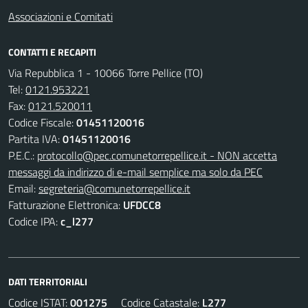
Associazioni e Comitati
CONTATTI E RECAPITI
Via Repubblica 1 - 10066 Torre Pellice (TO)
Tel:
0121.953221
Fax:
0121.520011
Codice Fiscale:
01451120016
Partita IVA:
01451120016
P.E.C.:
protocollo@pec.comunetorrepellice.it - NON accetta
messaggi da indirizzo di e-mail semplice ma solo da PEC
Email:
segreteria@comunetorrepellice.it
Fatturazione Elettronica:
UFDCC8
Codice IPA:
c_l277
DATI TERRITORIALI
Codice ISTAT:
001275
Codice Catastale:
L277