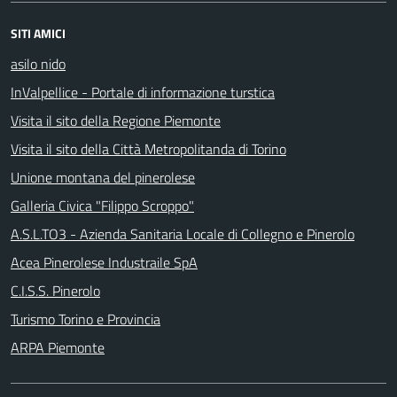
SITI AMICI
asilo nido
InValpellice - Portale di informazione turstica
Visita il sito della Regione Piemonte
Visita il sito della Città Metropolitanda di Torino
Unione montana del pinerolese
Galleria Civica "Filippo Scroppo"
A.S.L.TO3 - Azienda Sanitaria Locale di Collegno e Pinerolo
Acea Pinerolese Industraile SpA
C.I.S.S. Pinerolo
Turismo Torino e Provincia
ARPA Piemonte