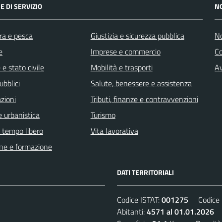
E DI SERVIZIO
N
ra e pesca
Giustizia e sicurezza pubblica
No
e
Imprese e commercio
C
e stato civile
Mobilità e trasporti
Av
ubblici
Salute, benessere e assistenza
zioni
Tributi, finanze e contravvenzioni
 urbanistica
Turismo
e tempo libero
Vita lavorativa
ne e formazione
DATI TERRITORIALI
Codice ISTAT:
001275
Codice C
Abitanti:
4571 al 01.01.2026
D