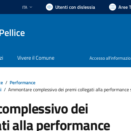
Utenti con dislessia
Aree 
ITA
Lingua attiva:
Pellice
zi
Vivere il Comune
Accesso all'informazi
te
/
Performance
i
/
Ammontare complessivo dei premi collegati alla performance s
omplessivo dei
ati alla performance