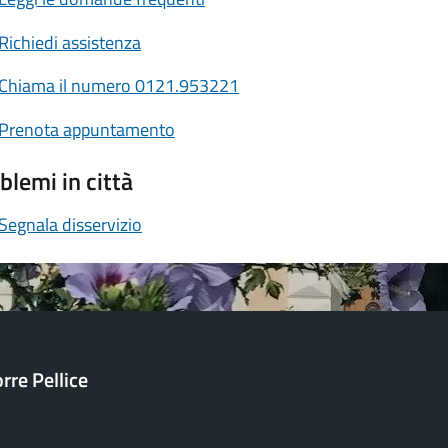
Richiedi assistenza
Chiama il numero 0121.953221
Prenota appuntamento
blemi in città
Segnala disservizio
orre Pellice