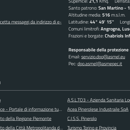
Superficie:
21,1
Kmq. Densità
Santo patrono:
San Martino - 
Altitudine media:
516
m.s.l.m.
etta messaggi da indirizzo di e-
Latitudine:
44° 49' 15''
Longit
Comuni limitrofi:
Angrogna, Luse
Frazioni e borgate:
Chabriols Inf
Responsabile della protezione d
Email:
servizio.dpo@asmel.eu
Pec:
dpo.asmel@asmepec.it
I
o
A.S.L.TO3 - Azienda Sanitaria Lo
ice - Portale di informazione turstica
Acea Pinerolese Industraile SpA
 sito della Regione Piemonte
C.I.S.S. Pinerolo
 sito della Città Metropolitanda di Torino
Turismo Torino e Provincia