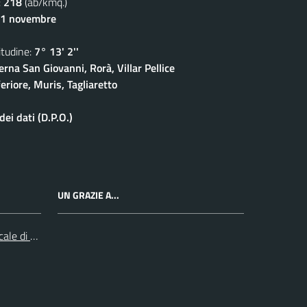
:
218
(ab/kmq.)
11 novembre
udine:
7° 13' 2''
rna San Giovanni, Rorà, Villar Pellice
eriore, Muris, Tagliaretto
ei dati (D.P.O.)
UN GRAZIE A...
cale di Collegno e Pinerolo