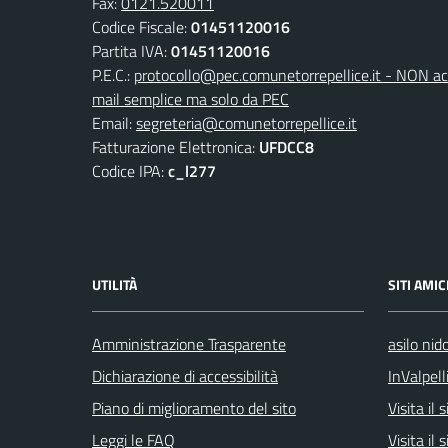
Fax:
0121.520011
Codice Fiscale:
01451120016
Partita IVA:
01451120016
P.E.C.:
protocollo@pec.comunetorrepellice.it - NON acc
mail semplice ma solo da PEC
Email:
segreteria@comunetorrepellice.it
Fatturazione Elettronica:
UFDCC8
Codice IPA:
c_l277
UTILITÀ
SITI AMIC
Amministrazione Trasparente
asilo nid
Dichiarazione di accessibilità
InValpell
Piano di miglioramento del sito
Visita il
Leggi le FAQ
Visita il