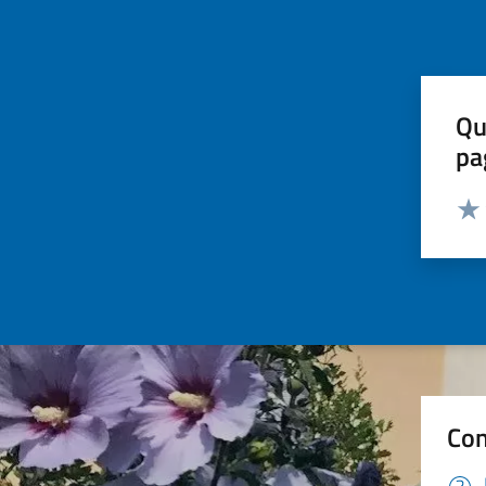
Qu
pa
Valut
Valu
Con