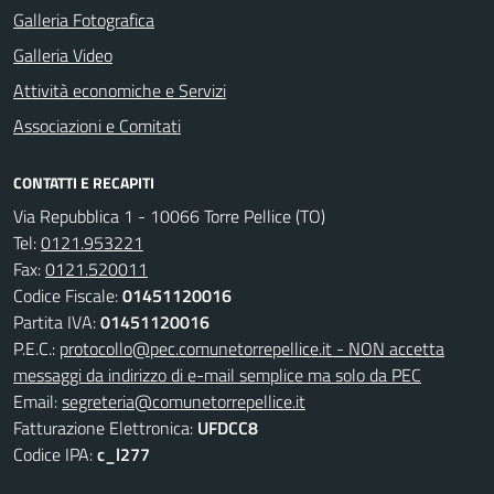
Galleria Fotografica
Galleria Video
Attività economiche e Servizi
Associazioni e Comitati
CONTATTI E RECAPITI
Via Repubblica 1 - 10066 Torre Pellice (TO)
Tel:
0121.953221
Fax:
0121.520011
Codice Fiscale:
01451120016
Partita IVA:
01451120016
P.E.C.:
protocollo@pec.comunetorrepellice.it - NON accetta
messaggi da indirizzo di e-mail semplice ma solo da PEC
Email:
segreteria@comunetorrepellice.it
Fatturazione Elettronica:
UFDCC8
Codice IPA:
c_l277