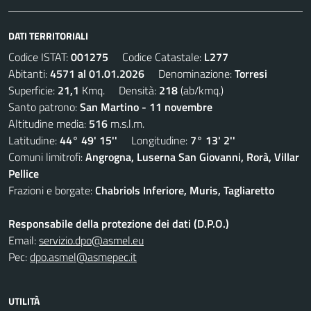
DATI TERRITORIALI
Codice ISTAT:
001275
Codice Catastale:
L277
Abitanti:
4571 al 01.01.2026
Denominazione:
Torresi
Superficie:
21,1
Kmq. Densità:
218
(ab/kmq.)
Santo patrono:
San Martino - 11 novembre
Altitudine media:
516
m.s.l.m.
Latitudine:
44° 49' 15''
Longitudine:
7° 13' 2''
Comuni limitrofi:
Angrogna, Luserna San Giovanni, Rorà, Villar
Pellice
Frazioni e borgate:
Chabriols Inferiore, Muris, Tagliaretto
Responsabile della protezione dei dati (D.P.O.)
Email:
servizio.dpo@asmel.eu
Pec:
dpo.asmel@asmepec.it
UTILITÀ