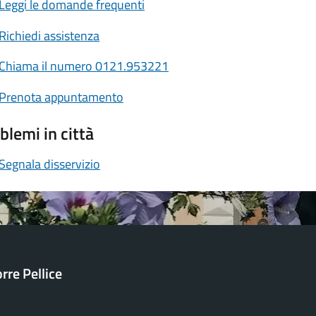
Leggi le domande frequenti
Richiedi assistenza
Chiama il numero 0121.953221
Prenota appuntamento
blemi in città
Segnala disservizio
orre Pellice