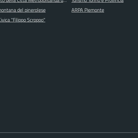
ontana del pinerolese
ARPA Piemonte
Civica "Filippo Scroppo"