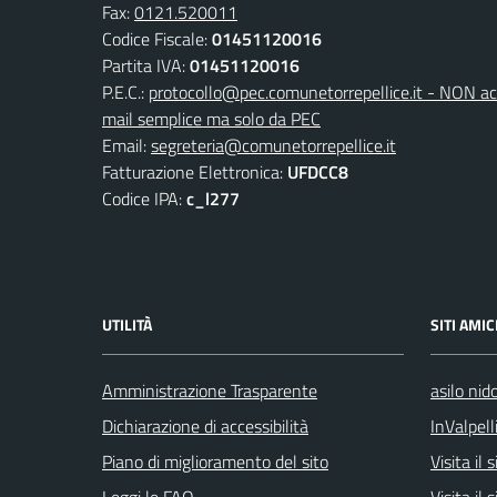
Fax:
0121.520011
Codice Fiscale:
01451120016
Partita IVA:
01451120016
P.E.C.:
protocollo@pec.comunetorrepellice.it - NON acc
mail semplice ma solo da PEC
Email:
segreteria@comunetorrepellice.it
Fatturazione Elettronica:
UFDCC8
Codice IPA:
c_l277
UTILITÀ
SITI AMIC
Amministrazione Trasparente
asilo nid
Dichiarazione di accessibilità
InValpell
Piano di miglioramento del sito
Visita il
Leggi le FAQ
Visita il