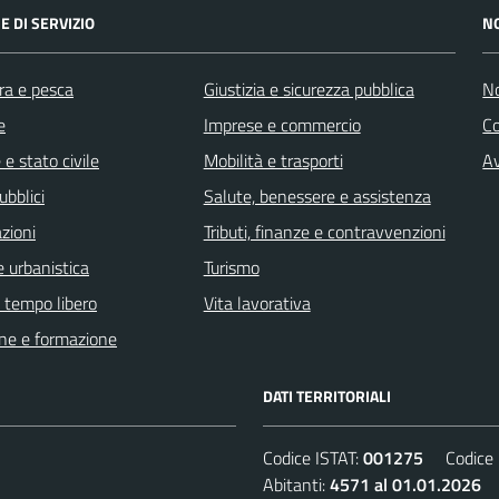
E DI SERVIZIO
N
ra e pesca
Giustizia e sicurezza pubblica
No
e
Imprese e commercio
C
e stato civile
Mobilità e trasporti
Av
ubblici
Salute, benessere e assistenza
zioni
Tributi, finanze e contravvenzioni
 urbanistica
Turismo
e tempo libero
Vita lavorativa
ne e formazione
DATI TERRITORIALI
Codice ISTAT:
001275
Codice C
Abitanti:
4571 al 01.01.2026
D