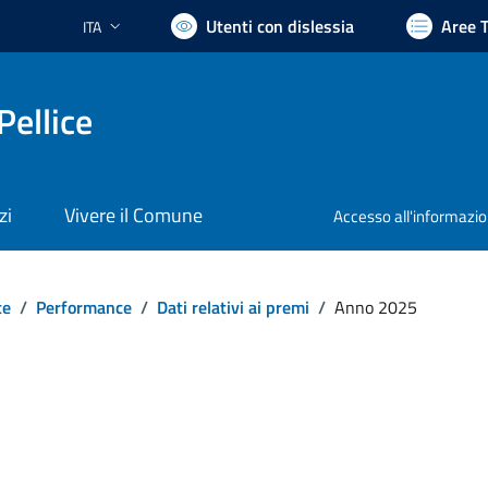
Utenti con dislessia
Aree 
ITA
Lingua attiva:
Pellice
zi
Vivere il Comune
Accesso all'informazi
te
/
Performance
/
Dati relativi ai premi
/
Anno 2025