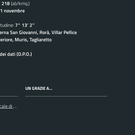
:
218
(ab/kmq.)
11 novembre
udine:
7° 13' 2''
rna San Giovanni, Rorà, Villar Pellice
eriore, Muris, Tagliaretto
ei dati (D.P.O.)
UN GRAZIE A...
cale di Collegno e Pinerolo