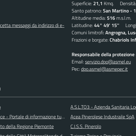
Superficie:
21,1
Kmq. Densità
Santo patrono:
San Martino - 
Altitudine media:
516
m.s.l.m.
etta messaggi da indirizzo di e-
Latitudine:
44° 49' 15''
Longit
Comuni limitrofi:
Angrogna, Luse
Frazioni e borgate:
Chabriols Inf
Responsabile della protezione d
Email:
servizio.dpo@asmel.eu
Pec:
dpo.asmel@asmepec.it
I
o
A.S.L.TO3 - Azienda Sanitaria Lo
ice - Portale di informazione turstica
Acea Pinerolese Industraile SpA
 sito della Regione Piemonte
C.I.S.S. Pinerolo
 sito della Città Metropolitanda di Torino
Turismo Torino e Provincia