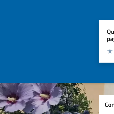
Qu
pa
Valut
Valu
Con