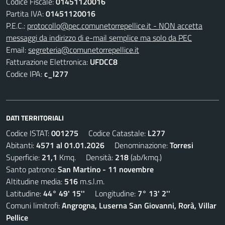
Codice Fiscale:
01451120016
Partita IVA:
01451120016
P.E.C.:
protocollo@pec.comunetorrepellice.it - NON accetta
messaggi da indirizzo di e-mail semplice ma solo da PEC
Email:
segreteria@comunetorrepellice.it
Fatturazione Elettronica:
UFDCC8
Codice IPA:
c_l277
DATI TERRITORIALI
Codice ISTAT:
001275
Codice Catastale:
L277
Abitanti:
4571 al 01.01.2026
Denominazione:
Torresi
Superficie:
21,1
Kmq. Densità:
218
(ab/kmq.)
Santo patrono:
San Martino - 11 novembre
Altitudine media:
516
m.s.l.m.
Latitudine:
44° 49' 15''
Longitudine:
7° 13' 2''
Comuni limitrofi:
Angrogna, Luserna San Giovanni, Rorà, Villar
Pellice